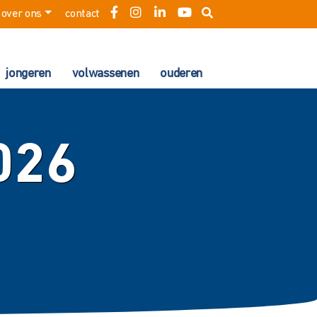
over ons
contact
jongeren
volwassenen
ouderen
026