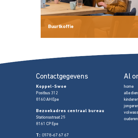
Buurtkoffie
Contactgegevens
Al o
Koppel-Swoe
home
Postbus 312
alle die
8160 AH
Epe
kindere
jongere
Bezoekadres centraal bureau
volwas
Stationsstraat 25
ouderen
8161 CP
Epe
T:
0578-67 67 67