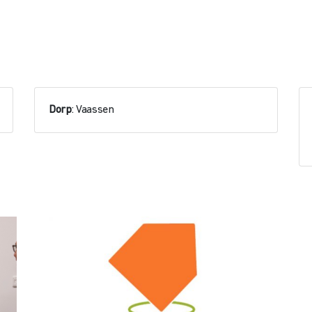
Dorp
: Vaassen