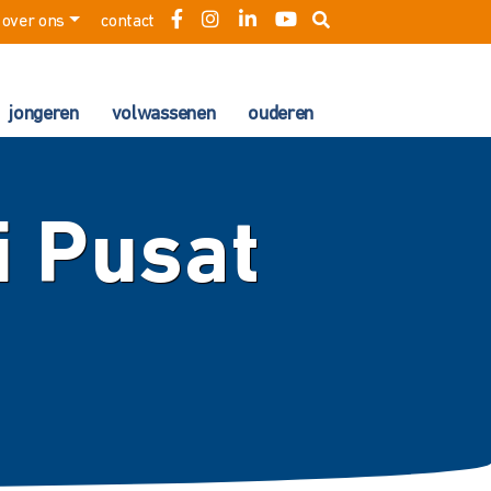
over ons
contact
jongeren
volwassenen
ouderen
i Pusat