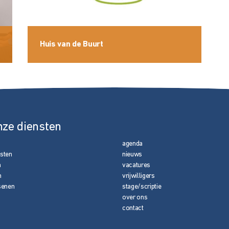
Huis van de Buurt
nze diensten
agenda
nsten
nieuws
n
vacatures
n
vrijwilligers
senen
stage/scriptie
over ons
contact