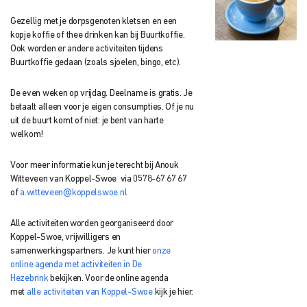
Gezellig met je dorpsgenoten kletsen en een
kopje koffie of thee drinken kan bij Buurtkoffie.
Ook worden er andere activiteiten tijdens
Buurtkoffie gedaan (zoals sjoelen, bingo, etc).
De even weken op vrijdag. Deelname is gratis. Je
betaalt alleen voor je eigen consumpties. Of je nu
uit de buurt komt of niet: je bent van harte
welkom!
Voor meer informatie kun je terecht bij Anouk
Witteveen van Koppel-Swoe via 0578-67 67 67
of
a.witteveen@koppelswoe.nl
Alle activiteiten worden georganiseerd door
Koppel-Swoe, vrijwilligers en
samenwerkingspartners. Je kunt hier
onze
online agenda met activiteiten in De
Hezebrink
bekijken. Voor de online agenda
met
alle activiteiten van Koppel-Swoe
kijk je hier.