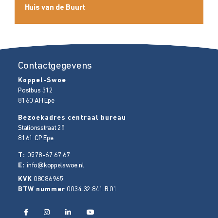
Huis van de Buurt
Contactgegevens
Koppel-Swoe
Postbus 312
8160 AH
Epe
Bezoekadres centraal bureau
Stationsstraat 25
8161 CP
Epe
T:
0578-67 67 67
E:
info@koppelswoe.nl
KVK
08086965
BTW nummer
0034.32.841.B.01