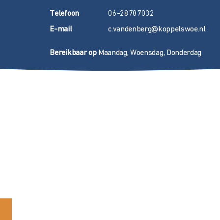
T
elefoon
06-28787032
E
-mail
c.vandenberg@koppelswoe.nl
Bereikbaar op
Maandag, Woensdag, Donderdag