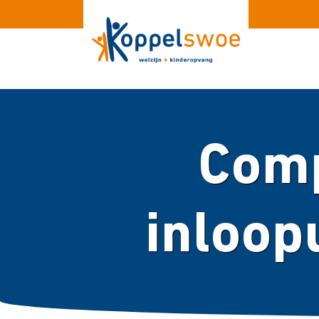
Comp
inloop