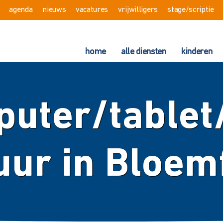
agenda
nieuws
vacatures
vrijwilligers
stage/scriptie
home
alle diensten
kinderen
uter/table
uur in Bloem