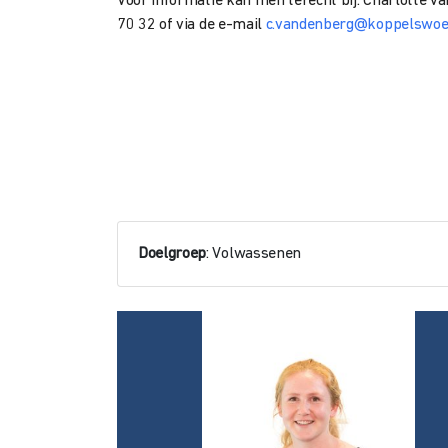
Voor informatie kan men terecht bij: Charlotte v
70 32 of via de e-mail
c.vandenberg@koppelswoe
Doelgroep
: Volwassenen