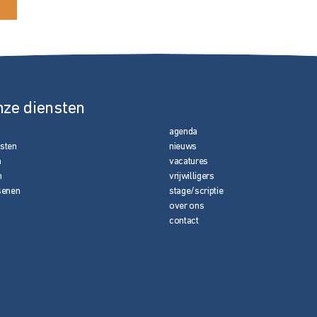
nze diensten
agenda
nsten
nieuws
n
vacatures
n
vrijwilligers
senen
stage/scriptie
over ons
contact