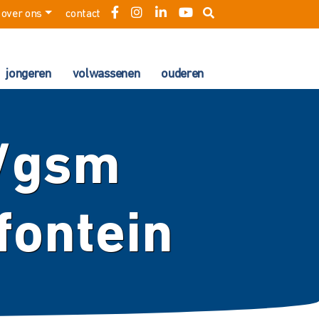
over ons
contact
jongeren
volwassenen
ouderen
t/gsm
fontein