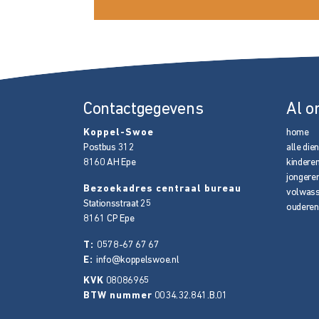
Contactgegevens
Al o
Koppel-Swoe
home
Postbus 312
alle die
8160 AH
Epe
kindere
jongere
Bezoekadres centraal bureau
volwas
Stationsstraat 25
ouderen
8161 CP
Epe
T:
0578-67 67 67
E:
info@koppelswoe.nl
KVK
08086965
BTW nummer
0034.32.841.B.01