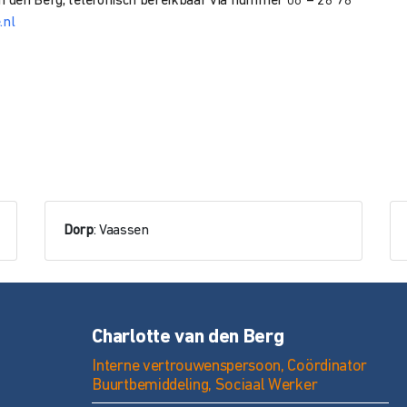
an den Berg, telefonisch bereikbaar via nummer 06 – 28 78
.nl
Dorp
: Vaassen
Charlotte van den Berg
Interne vertrouwenspersoon, Coördinator
Buurtbemiddeling, Sociaal Werker