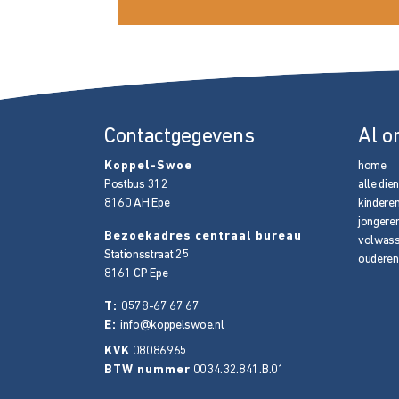
Contactgegevens
Al o
Koppel-Swoe
home
Postbus 312
alle die
8160 AH
Epe
kindere
jongere
Bezoekadres centraal bureau
volwas
Stationsstraat 25
ouderen
8161 CP
Epe
T:
0578-67 67 67
E:
info@koppelswoe.nl
KVK
08086965
BTW nummer
0034.32.841.B.01