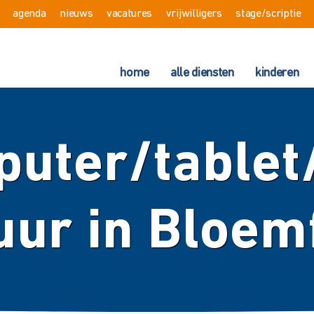
agenda
nieuws
vacatures
vrijwilligers
stage/scriptie
home
alle diensten
kinderen
uter/table
uur in Bloem