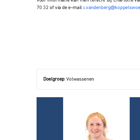
Voor informatie kan men terecht bij: Charlotte v
70 32 of via de e-mail
c.vandenberg@koppelswoe
Doelgroep
: Volwassenen