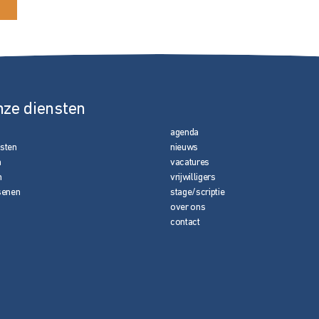
nze diensten
agenda
nsten
nieuws
n
vacatures
n
vrijwilligers
senen
stage/scriptie
over ons
contact