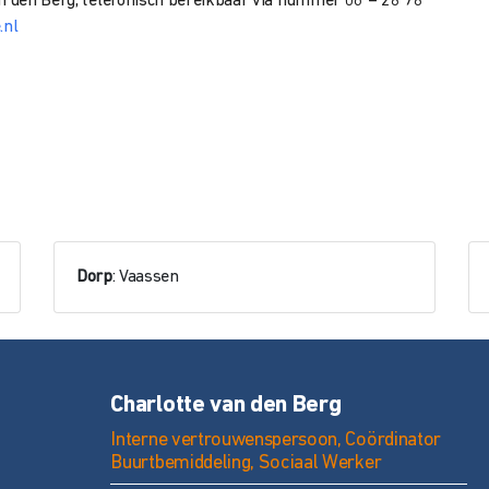
an den Berg, telefonisch bereikbaar via nummer 06 – 28 78
.nl
Dorp
: Vaassen
Charlotte van den Berg
Interne vertrouwenspersoon, Coördinator
Buurtbemiddeling, Sociaal Werker