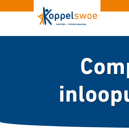
Comp
inloop