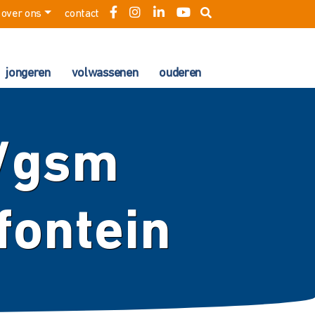
over ons
contact
jongeren
volwassenen
ouderen
t/gsm
fontein