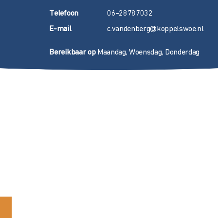
T
elefoon
06-28787032
E
-mail
c.vandenberg@koppelswoe.nl
Bereikbaar op
Maandag, Woensdag, Donderdag