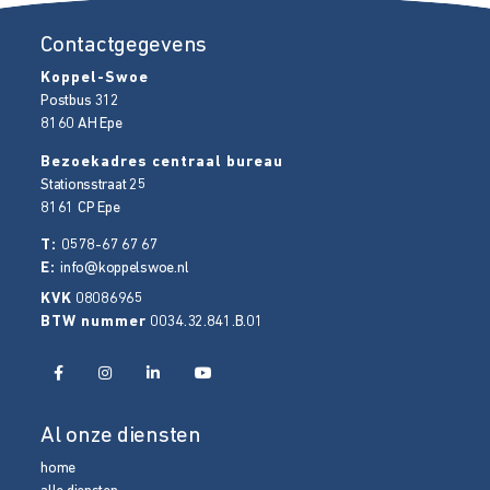
Contactgegevens
Koppel-Swoe
Postbus 312
8160 AH
Epe
Bezoekadres centraal bureau
Stationsstraat 25
8161 CP
Epe
T:
0578-67 67 67
E:
info@koppelswoe.nl
KVK
08086965
BTW nummer
0034.32.841.B.01
Al onze diensten
home