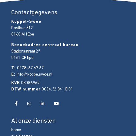
Contactgegevens
Koppel-Swoe
Postbus 312
8160 AH
Epe
Bezoekadres centraal bureau
Stationsstraat 25
8161 CP
Epe
T:
0578-67 67 67
E:
info@koppelswoe.nl
KVK
08086965
BTW nummer
0034.32.841.B.01
Al onze diensten
home