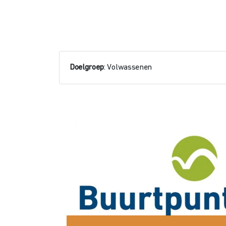
Doelgroep
: Volwassenen