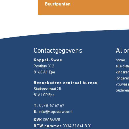
Buurtpunten
Contactgegevens
Al o
Koppel-Swoe
home
Postbus 312
alle die
8160 AH
Epe
kindere
jongere
Bezoekadres centraal bureau
volwas
Stationsstraat 25
ouderen
8161 CP
Epe
T:
0578-67 67 67
E:
info@koppelswoe.nl
KVK
08086965
BTW nummer
0034.32.841.B.01