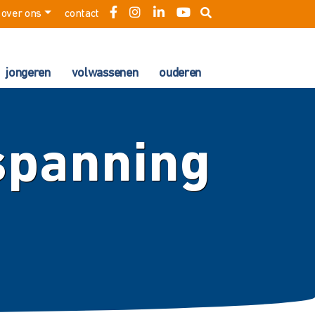
over ons
contact
jongeren
volwassenen
ouderen
tspanning