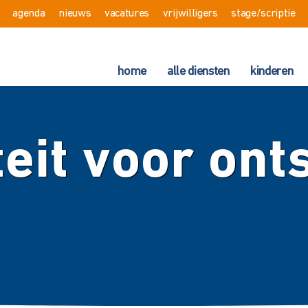
agenda
nieuws
vacatures
vrijwilligers
stage/scriptie
home
alle diensten
kinderen
teit voor on