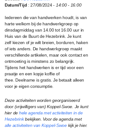
Datum/Tijd
: 27/08/2024 -
14:00 - 16:00
Iedereen die van handwerken houdt, is van
harte welkom bij de handwerkgroep op
dinsdagmiddag van 14.00 tot 16.00 uur in
Huis van de Buurt
de Hezebrink.
Je kunt
zelf kiezen of je wilt breien, borduren, haken
of iets anders. De handwerkgroep
maakt
verschillende artikelen, maar ook contact en
ontmoeting is minstens zo
belangrijk.
Tijdens het handwerken is er tijd voor een
praatje en een kopje koffie of
thee.
Deelname is gratis. Je betaalt alleen
voor je eigen consumptie.
Deze activiteiten worden georganiseerd
door (vrijwilligers van) Koppel-Swoe. Je kunt
hier de
hele agenda met activiteiten in de
Hezebrink
bekijken. Voor de agenda met
alle activiteiten van Koppel-Swoe
kijk je hier.