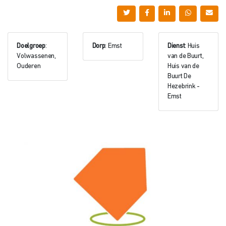
Doelgroep
:
Dorp
: Emst
Dienst
: Huis
Volwassenen,
van de Buurt,
Ouderen
Huis van de
Buurt De
Hezebrink -
Emst