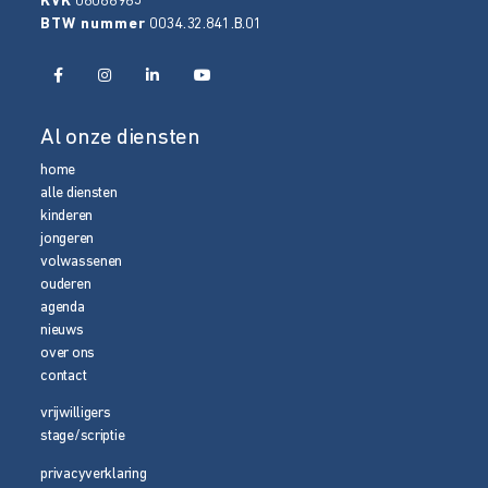
KVK
08086965
BTW nummer
0034.32.841.B.01
Al onze diensten
home
alle diensten
kinderen
jongeren
volwassenen
ouderen
agenda
nieuws
over ons
contact
vrijwilligers
stage/scriptie
privacyverklaring