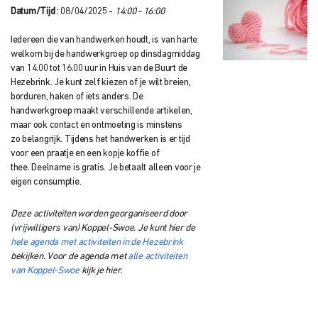
Datum/Tijd
: 08/04/2025 -
14:00 - 16:00
Iedereen die van handwerken houdt, is van harte
welkom bij de handwerkgroep op dinsdagmiddag
van 14.00 tot 16.00 uur in Huis van de Buurt
de
Hezebrink.
Je kunt zelf kiezen of je wilt breien,
borduren, haken of iets anders. De
handwerkgroep
maakt verschillende artikelen,
maar ook contact en ontmoeting is minstens
zo
belangrijk. Tijdens het handwerken is er tijd
voor een praatje en een kopje koffie of
thee.
Deelname is gratis. Je betaalt alleen voor je
eigen consumptie.
Deze activiteiten worden georganiseerd door
(vrijwilligers van) Koppel-Swoe. Je kunt hier de
hele agenda met activiteiten in de Hezebrink
bekijken. Voor de agenda met
alle activiteiten
van Koppel-Swoe
kijk je hier.