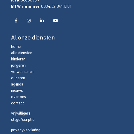
KVK
08086965
BTW nummer
0034.32.841.B.01
Al onze diensten
home
alle diensten
kinderen
jongeren
volwassenen
ouderen
agenda
nieuws
over ons
contact
vrijwilligers
stage/scriptie
privacyverklaring