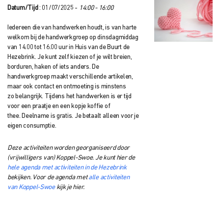
Datum/Tijd
: 01/07/2025 -
14:00 - 16:00
Iedereen die van handwerken houdt, is van harte
welkom bij de handwerkgroep op dinsdagmiddag
van 14.00 tot 16.00 uur in Huis van de Buurt
de
Hezebrink.
Je kunt zelf kiezen of je wilt breien,
borduren, haken of iets anders. De
handwerkgroep
maakt verschillende artikelen,
maar ook contact en ontmoeting is minstens
zo
belangrijk. Tijdens het handwerken is er tijd
voor een praatje en een kopje koffie of
thee.
Deelname is gratis. Je betaalt alleen voor je
eigen consumptie.
Deze activiteiten worden georganiseerd door
(vrijwilligers van) Koppel-Swoe. Je kunt hier de
hele agenda met activiteiten in de Hezebrink
bekijken. Voor de agenda met
alle activiteiten
van Koppel-Swoe
kijk je hier.