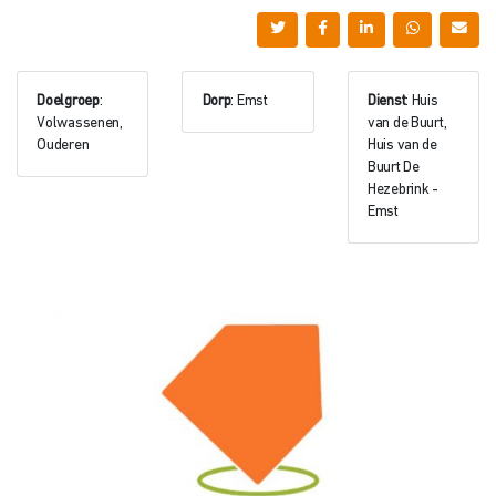
Doelgroep
:
Dorp
: Emst
Dienst
: Huis
Volwassenen,
van de Buurt,
Ouderen
Huis van de
Buurt De
Hezebrink -
Emst