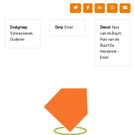
Doelgroep
:
Dorp
: Emst
Dienst
: Huis
Volwassenen,
van de Buurt,
Ouderen
Huis van de
Buurt De
Hezebrink -
Emst