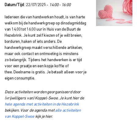
Datum/Tijd
: 22/07/2025 -
14:00 - 16:00
Iedereen die van handwerken houdt, is van harte
welkom bij de handwerkgroep op dinsdagmiddag
van 14.00 tot 16.00 uur in Huis van de Buurt
de
Hezebrink.
Je kunt zelf kiezen of je wilt breien,
borduren, haken of iets anders. De
handwerkgroep
maakt verschillende artikelen,
maar ook contact en ontmoeting is minstens
zo
belangrijk. Tijdens het handwerken is er tijd
voor een praatje en een kopje koffie of
thee.
Deelname is gratis. Je betaalt alleen voor je
eigen consumptie.
Deze activiteiten worden georganiseerd door
(vrijwilligers van) Koppel-Swoe. Je kunt hier de
hele agenda met activiteiten in de Hezebrink
bekijken. Voor de agenda met
alle activiteiten
van Koppel-Swoe
kijk je hier.