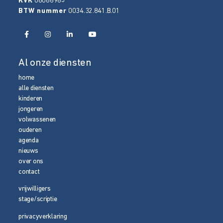
KVK
08086965
BTW nummer
0034.32.841.B.01
Al onze diensten
home
alle diensten
kinderen
jongeren
volwassenen
ouderen
agenda
nieuws
over ons
contact
vrijwilligers
stage/scriptie
privacyverklaring