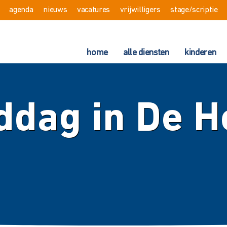
agenda
nieuws
vacatures
vrijwilligers
stage/scriptie
home
alle diensten
kinderen
ddag in De H