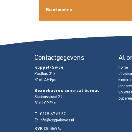
Buurtpunten
Contactgegevens
Al o
Koppel-Swoe
home
Postbus 312
alle die
8160 AH
Epe
kindere
jongere
Bezoekadres centraal bureau
volwas
Stationsstraat 25
ouderen
8161 CP
Epe
T:
0578-67 67 67
E:
info@koppelswoe.nl
KVK
08086965