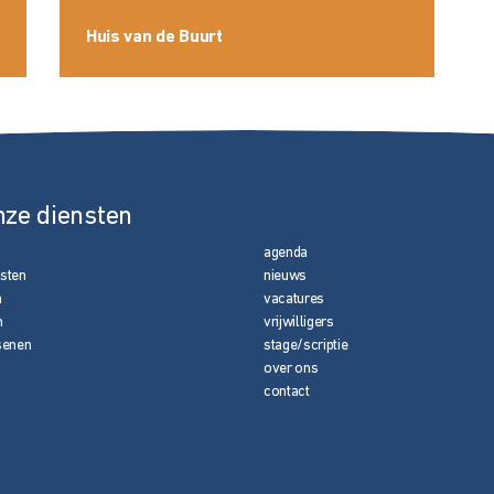
Huis van de Buurt
nze diensten
agenda
nsten
nieuws
n
vacatures
n
vrijwilligers
senen
stage/scriptie
over ons
contact