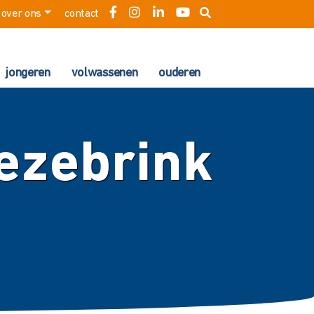
over ons
contact
jongeren
volwassenen
ouderen
ezebrink