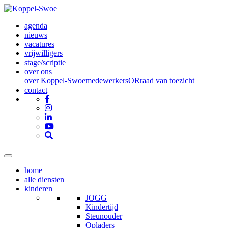
agenda
nieuws
vacatures
vrijwilligers
stage/scriptie
over ons
over Koppel-Swoe
medewerkers
OR
raad van toezicht
contact
home
alle diensten
kinderen
JOGG
Kindertijd
Steunouder
Opladers