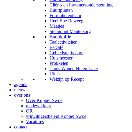
Cliënt- en Inwonersondersteuning
Buurtpunten
Formulierenteam
Heel Epe Beweegt
Maatjes
Steunpunt Mantelzorg
Buurtkoffie
Taalactiviteiten
Eetcafé
Gebiedsregisseurs
Huismeester
Prokkelen
Thuis Wonen Nu en Later
Uitjes
Welzijn op Recept
agenda
nieuws
over ons
Over Koppel-Swoe
medewerkers
OR
vrijwilligersbeleid Koppel-Swoe
Vacatures
contact