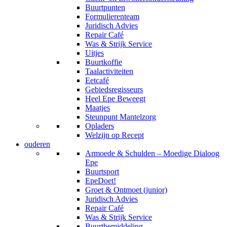
Buurtpunten
Formulierenteam
Juridisch Advies
Repair Café
Was & Strijk Service
Uitjes
Buurtkoffie
Taalactiviteiten
Eetcafé
Gebiedsregisseurs
Heel Epe Beweegt
Maatjes
Steunpunt Mantelzorg
Opladers
Welzijn op Recept
ouderen
Armoede & Schulden – Moedige Dialoog
Epe
Buurtsport
EpeDoet!
Groet & Ontmoet (junior)
Juridisch Advies
Repair Café
Was & Strijk Service
Buurtbemiddeling