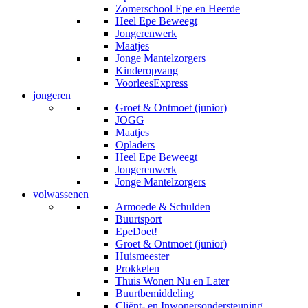
Zomerschool Epe en Heerde
Heel Epe Beweegt
Jongerenwerk
Maatjes
Jonge Mantelzorgers
Kinderopvang
VoorleesExpress
jongeren
Groet & Ontmoet (junior)
JOGG
Maatjes
Opladers
Heel Epe Beweegt
Jongerenwerk
Jonge Mantelzorgers
volwassenen
Armoede & Schulden
Buurtsport
EpeDoet!
Groet & Ontmoet (junior)
Huismeester
Prokkelen
Thuis Wonen Nu en Later
Buurtbemiddeling
Cliënt- en Inwonersondersteuning