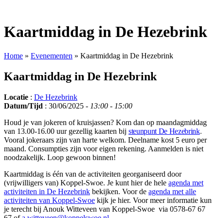
Kaartmiddag in De Hezebrink
Home
»
Evenementen
»
Kaartmiddag in De Hezebrink
Kaartmiddag in De Hezebrink
Locatie
:
De Hezebrink
Datum/Tijd
: 30/06/2025 -
13:00 - 15:00
Houd je van jokeren of kruisjassen? Kom dan op maandagmiddag
van 13.00-16.00 uur gezellig kaarten bij
steunpunt De Hezebrink
.
Vooral jokeraars zijn van harte welkom. Deelname kost 5 euro per
maand. Consumpties zijn voor eigen rekening. Aanmelden is niet
noodzakelijk. Loop gewoon binnen!
Kaartmiddag is één van de activiteiten georganiseerd door
(vrijwilligers van) Koppel-Swoe. Je kunt hier de hele
agenda met
activiteiten in De Hezebrink
bekijken. Voor de
agenda met alle
activiteiten van Koppel-Swoe
kijk je hier. Voor meer informatie kun
je terecht bij Anouk Witteveen van Koppel-Swoe via 0578-67 67
67 of
a.witteveen@koppelswoe.nl