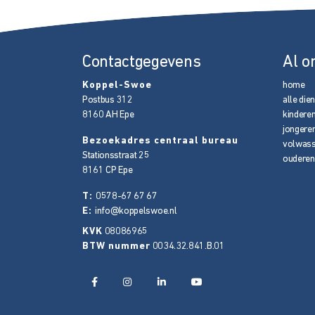
Contactgegevens
Al o
Koppel-Swoe
home
Postbus 312
alle die
8160 AH
Epe
kindere
jongere
Bezoekadres centraal bureau
volwas
Stationsstraat 25
ouderen
8161 CP
Epe
T:
0578-67 67 67
E:
info@koppelswoe.nl
KVK
08086965
BTW nummer
0034.32.841.B.01