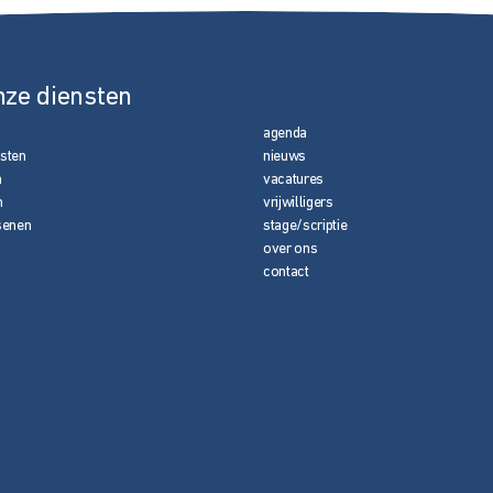
nze diensten
agenda
nsten
nieuws
n
vacatures
n
vrijwilligers
senen
stage/scriptie
over ons
contact