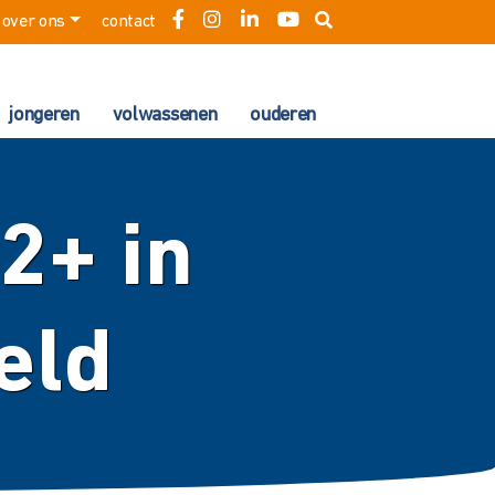
over ons
contact
jongeren
volwassenen
ouderen
2+ in
eld