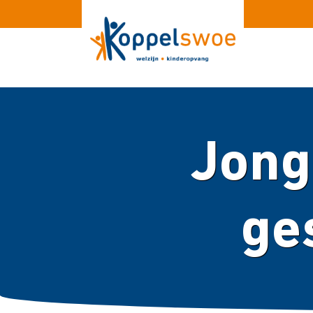
Jong
ge