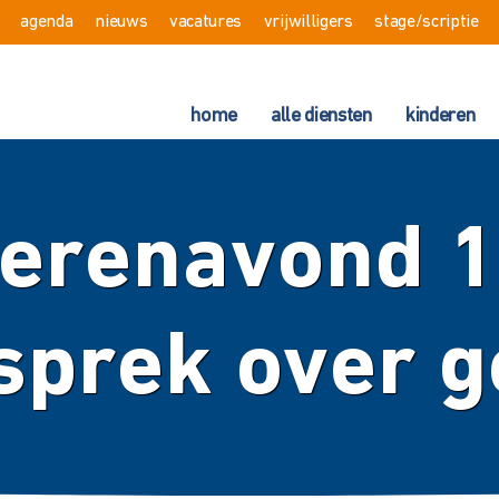
agenda
nieuws
vacatures
vrijwilligers
stage/scriptie
home
alle diensten
kinderen
erenavond 1
sprek over g