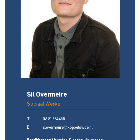
Sil Overmeire
Sociaal Werker
T
06 81364455
E
s.overmeire@koppelswoe.nl