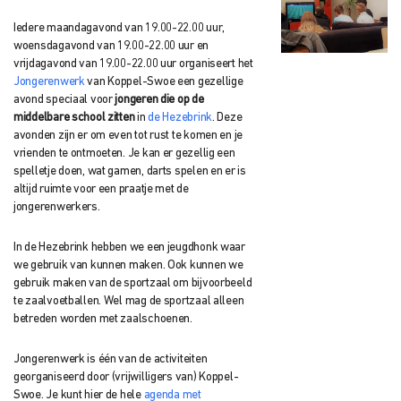
Iedere maandagavond van 19.00-22.00 uur,
woensdagavond van 19.00-22.00 uur en
vrijdagavond van 19.00-22.00 uur organiseert het
Jongerenwerk
van Koppel-Swoe een gezellige
avond speciaal voor
jongeren die op de
middelbare school zitten
in
de Hezebrink
. Deze
avonden zijn er om even tot rust te komen en je
vrienden te ontmoeten. Je kan er gezellig een
spelletje doen, wat gamen, darts spelen en er is
altijd ruimte voor een praatje met de
jongerenwerkers.
In de Hezebrink hebben we een jeugdhonk waar
we gebruik van kunnen maken. Ook kunnen we
gebruik maken van de sportzaal om bijvoorbeeld
te zaalvoetballen. Wel mag de sportzaal alleen
betreden worden met zaalschoenen.
Jongerenwerk is één van de activiteiten
georganiseerd door (vrijwilligers van) Koppel-
Swoe. Je kunt hier de hele
agenda met