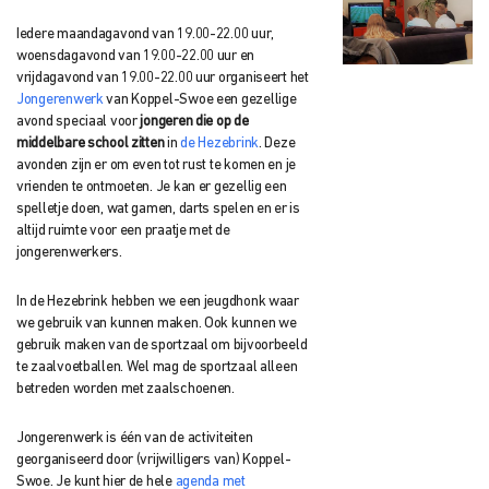
Iedere maandagavond van 19.00-22.00 uur,
woensdagavond van 19.00-22.00 uur en
vrijdagavond van 19.00-22.00 uur organiseert het
Jongerenwerk
van Koppel-Swoe een gezellige
avond speciaal voor
jongeren die op de
middelbare school zitten
in
de Hezebrink
. Deze
avonden zijn er om even tot rust te komen en je
vrienden te ontmoeten. Je kan er gezellig een
spelletje doen, wat gamen, darts spelen en er is
altijd ruimte voor een praatje met de
jongerenwerkers.
In de Hezebrink hebben we een jeugdhonk waar
we gebruik van kunnen maken. Ook kunnen we
gebruik maken van de sportzaal om bijvoorbeeld
te zaalvoetballen. Wel mag de sportzaal alleen
betreden worden met zaalschoenen.
Jongerenwerk is één van de activiteiten
georganiseerd door (vrijwilligers van) Koppel-
Swoe. Je kunt hier de hele
agenda met