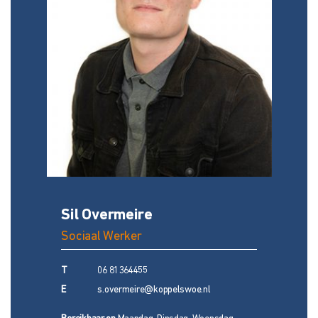
Sil Overmeire
Sociaal Werker
T
06 81364455
E
s.overmeire@koppelswoe.nl