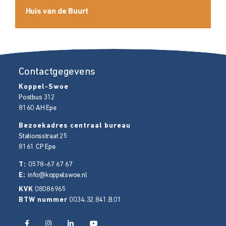
Huis van de Buurt
Contactgegevens
Koppel-Swoe
Postbus 312
8160 AH
Epe
Bezoekadres centraal bureau
Stationsstraat 25
8161 CP
Epe
T:
0578-67 67 67
E:
info@koppelswoe.nl
KVK
08086965
BTW nummer
0034.32.841.B.01