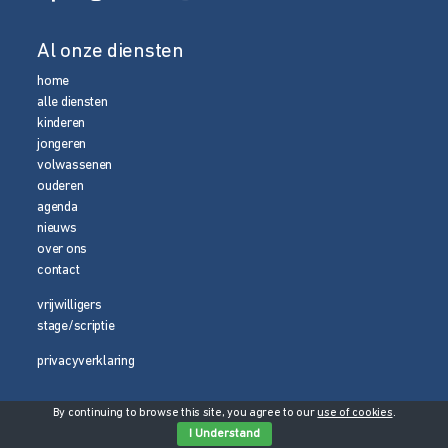
Al onze diensten
home
alle diensten
kinderen
jongeren
volwassenen
ouderen
agenda
nieuws
over ons
contact
vrijwilligers
stage/scriptie
privacyverklaring
By continuing to browse this site, you agree to our
use of cookies
.
© 2026 Media Magneet
I Understand