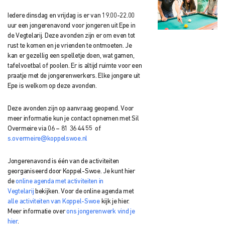
Iedere dinsdag en vrijdag is er van 19.00-22.00
uur een jongerenavond voor jongeren uit Epe in
de Vegtelarij. Deze avonden zijn er om even tot
rust te komen en je vrienden te ontmoeten. Je
kan er gezellig een spelletje doen, wat gamen,
tafelvoetbal of poolen. Er is altijd ruimte voor een
praatje met de jongerenwerkers. Elke jongere uit
Epe is welkom op deze avonden.
Deze avonden zijn op aanvraag geopend. Voor
meer informatie kun je contact opnemen met Sil
Overmeire via 06 – 81 36 44 55 of
s.overmeire@koppelswoe.nl
Jongerenavond is één van de activiteiten
georganiseerd door Koppel-Swoe. Je kunt hier
de
online agenda met activiteiten in
Vegtelarij
bekijken. Voor de online agenda met
alle activiteiten van Koppel-Swoe
kijk je hier.
Meer informatie over
ons jongerenwerk vind je
hier
.