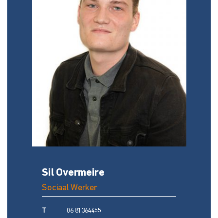
Sil Overmeire
Sociaal Werker
T
06 81364455