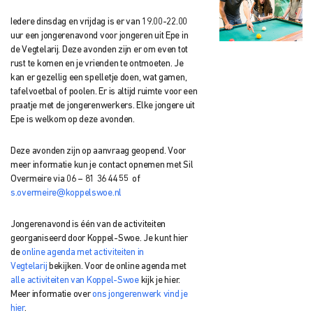
Iedere dinsdag en vrijdag is er van 19.00-22.00
uur een jongerenavond voor jongeren uit Epe in
de Vegtelarij. Deze avonden zijn er om even tot
rust te komen en je vrienden te ontmoeten. Je
kan er gezellig een spelletje doen, wat gamen,
tafelvoetbal of poolen. Er is altijd ruimte voor een
praatje met de jongerenwerkers. Elke jongere uit
Epe is welkom op deze avonden.
Deze avonden zijn op aanvraag geopend. Voor
meer informatie kun je contact opnemen met Sil
Overmeire via 06 – 81 36 44 55 of
s.overmeire@koppelswoe.nl
Jongerenavond is één van de activiteiten
georganiseerd door Koppel-Swoe. Je kunt hier
de
online agenda met activiteiten in
Vegtelarij
bekijken. Voor de online agenda met
alle activiteiten van Koppel-Swoe
kijk je hier.
Meer informatie over
ons jongerenwerk vind je
hier
.