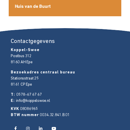
Huis van de Buurt
Contactgegevens
Koppel-Swoe
Postbus 312
8160 AH
Epe
Bezoekadres centraal bureau
Stationsstraat 25
8161 CP
Epe
T:
0578-67 67 67
E:
info@koppelswoe.nl
KVK
08086965
BTW nummer
0034.32.841.B.01