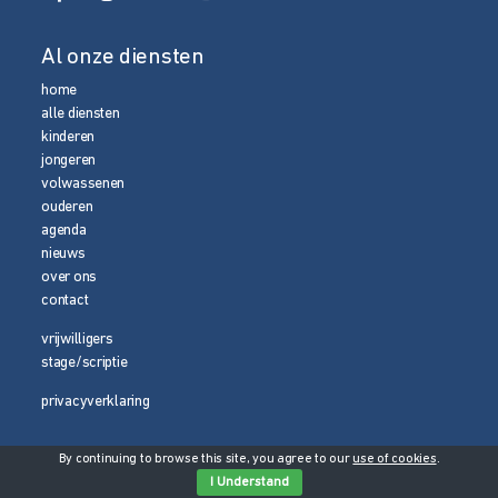
Al onze diensten
home
alle diensten
kinderen
jongeren
volwassenen
ouderen
agenda
nieuws
over ons
contact
vrijwilligers
stage/scriptie
privacyverklaring
By continuing to browse this site, you agree to our
use of cookies
.
© 2026 Media Magneet
I Understand