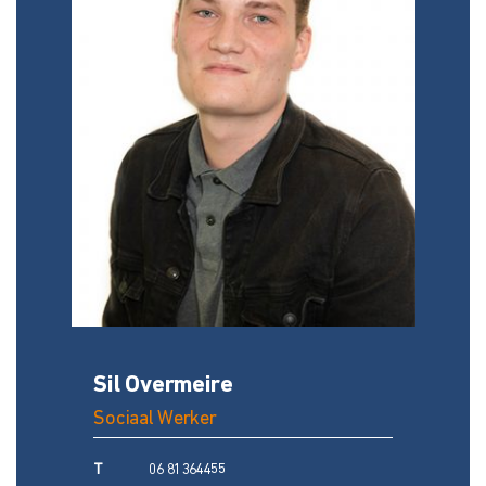
Sil Overmeire
Sociaal Werker
T
06 81364455