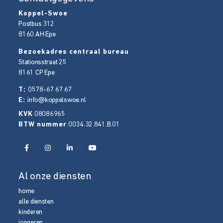
Koppel-Swoe
Postbus 312
8160 AH
Epe
Bezoekadres centraal bureau
Stationsstraat 25
8161 CP
Epe
T:
0578-67 67 67
E:
info@koppelswoe.nl
KVK
08086965
BTW nummer
0034.32.841.B.01
Al onze diensten
home
alle diensten
kinderen
jongeren