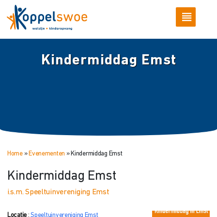
Kindermiddag Emst
Home
»
Evenementen
»
Kindermiddag Emst
Kindermiddag Emst
i.s.m. Speeltuinvereniging Emst
Locatie
:
Speeltuinvereniging Emst