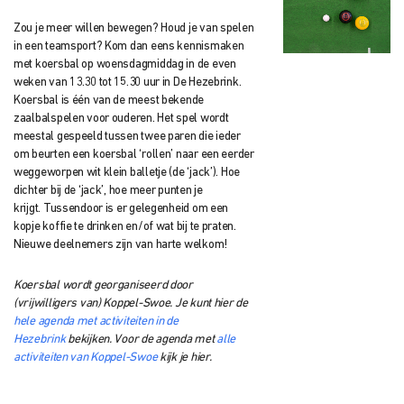
Zou je meer willen bewegen? Houd je van spelen
in een teamsport? Kom dan eens
kennismaken
met koersbal op woensdagmiddag in de even
weken van 13.30 tot 15.30 uur in De Hezebrink.
Koersbal is één van de meest bekende
zaalbalspelen voor ouderen.
Het spel wordt
meestal gespeeld tussen twee paren die ieder
om beurten een koersbal ‘rollen’ naar een eerder
weggeworpen wit klein balletje (de ‘jack’). Hoe
dichter bij de ‘jack’, hoe meer punten je
krijgt.
Tussendoor is er gelegenheid om een
kopje koffie te drinken en/of wat bij te praten.
Nieuwe deelnemers zijn van harte welkom!
Koersbal wordt georganiseerd door
(vrijwilligers van) Koppel-Swoe. Je kunt hier de
hele agenda met activiteiten in de
Hezebrink
bekijken. Voor de agenda met
alle
activiteiten van Koppel-Swoe
kijk je hier.