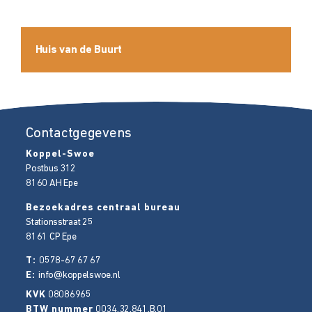
Huis van de Buurt
Contactgegevens
Koppel-Swoe
Postbus 312
8160 AH
Epe
Bezoekadres centraal bureau
Stationsstraat 25
8161 CP
Epe
T:
0578-67 67 67
E:
info@koppelswoe.nl
KVK
08086965
BTW nummer
0034.32.841.B.01