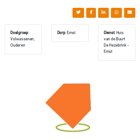
Doelgroep
:
Dorp
: Emst
Dienst
: Huis
Volwassenen,
van de Buurt
Ouderen
De Hezebrink -
Emst