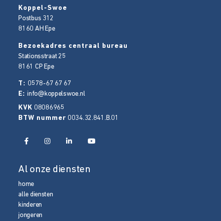
Koppel-Swoe
Postbus 312
8160 AH
Epe
Bezoekadres centraal bureau
Stationsstraat 25
8161 CP
Epe
T:
0578-67 67 67
E:
info@koppelswoe.nl
KVK
08086965
BTW nummer
0034.32.841.B.01
Al onze diensten
home
alle diensten
kinderen
jongeren