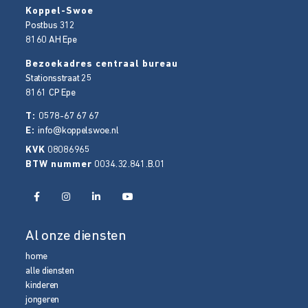
Koppel-Swoe
Postbus 312
8160 AH
Epe
Bezoekadres centraal bureau
Stationsstraat 25
8161 CP
Epe
T:
0578-67 67 67
E:
info@koppelswoe.nl
KVK
08086965
BTW nummer
0034.32.841.B.01
Al onze diensten
home
alle diensten
kinderen
jongeren