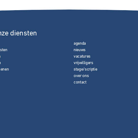
nze diensten
agenda
nsten
nieuws
n
vacatures
n
vrijwilligers
senen
stage/scriptie
over ons
contact