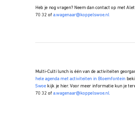
Heb je nog vragen? Neem dan contact op met Ale
70 32 of
a.wagenaar@koppelswoe.nl
Multi-Culti lunch is één van de activiteiten georg
hele agenda met activiteiten in Bloemfontein
beki
Swoe
kijk je hier. Voor meer informatie kun je te
70 32 of
a.wagenaar@koppelswoe.nl.