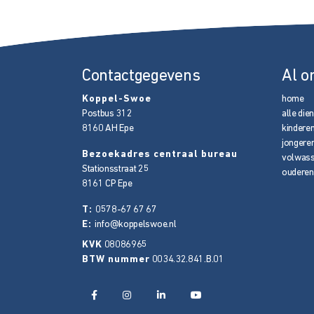
Contactgegevens
Al o
Koppel-Swoe
home
Postbus 312
alle die
8160 AH
Epe
kindere
jongere
Bezoekadres centraal bureau
volwas
Stationsstraat 25
ouderen
8161 CP
Epe
T:
0578-67 67 67
E:
info@koppelswoe.nl
KVK
08086965
BTW nummer
0034.32.841.B.01