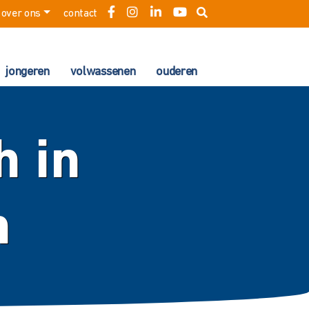
over ons
contact
jongeren
volwassenen
ouderen
h in
n