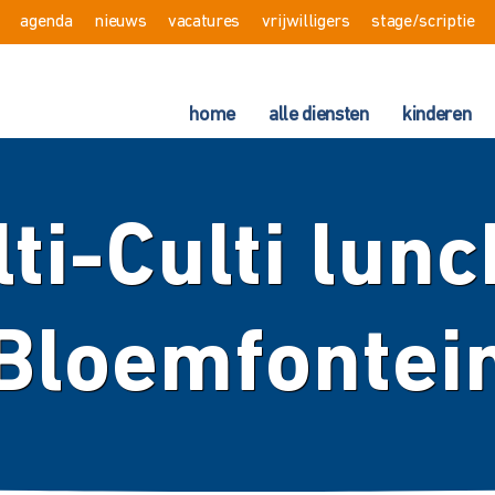
agenda
nieuws
vacatures
vrijwilligers
stage/scriptie
home
alle diensten
kinderen
ti-Culti lunc
Bloemfontei