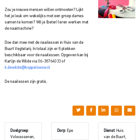
Zou je nieuwe mensen willen ontmoeten? Lijkt
het je leuk om wekelijks met een groep dames
samen te komen? Wil je (beter) leren werken met
de naaimachine?
Doe dan mee met de naailessen in Huis van de
Buurt Vegtelarij. In totaal zijn er 8 plekken
beschikbaar voor de naailessen. Opgeven kan bij
Karlijn de Wilde via 06-38764033 of
k.dewilde@koppelswoe.nl
De naailessen zijn gratis.
Doelgroep
:
Dorp
: Epe
Dienst
: Huis
Volwassenen,
van de Buurt,