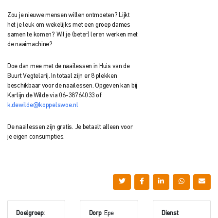
Zou je nieuwe mensen willen ontmoeten? Lijkt
het je leuk om wekelijks met een groep dames
samen te komen? Wil je (beter) leren werken met
de naaimachine?
Doe dan mee met de naailessen in Huis van de
Buurt Vegtelarij. In totaal zijn er 8 plekken
beschikbaar voor de naailessen. Opgeven kan bij
Karlijn de Wilde via 06-38764033 of
k.dewilde@koppelswoe.nl
De naailessen zijn gratis. Je betaalt alleen voor
je eigen consumpties.
Doelgroep
:
Dorp
: Epe
Dienst
: