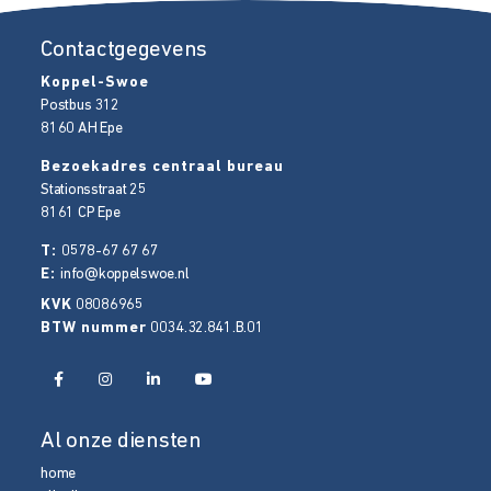
Contactgegevens
Koppel-Swoe
Postbus 312
8160 AH
Epe
Bezoekadres centraal bureau
Stationsstraat 25
8161 CP
Epe
T:
0578-67 67 67
E:
info@koppelswoe.nl
KVK
08086965
BTW nummer
0034.32.841.B.01
Al onze diensten
home