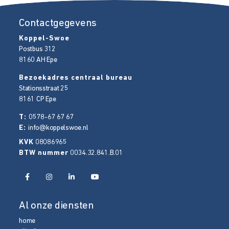
Contactgegevens
Koppel-Swoe
Postbus 312
8160 AH
Epe
Bezoekadres centraal bureau
Stationsstraat 25
8161 CP
Epe
T:
0578-67 67 67
E:
info@koppelswoe.nl
KVK
08086965
BTW nummer
0034.32.841.B.01
Al onze diensten
home