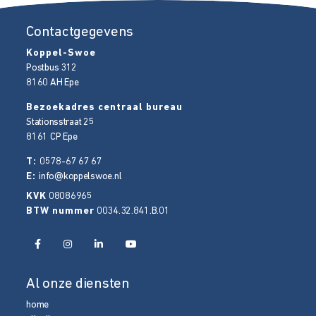
Contactgegevens
Koppel-Swoe
Postbus 312
8160 AH
Epe
Bezoekadres centraal bureau
Stationsstraat 25
8161 CP
Epe
T:
0578-67 67 67
E:
info@koppelswoe.nl
KVK
08086965
BTW nummer
0034.32.841.B.01
Al onze diensten
home