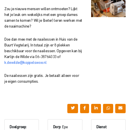
Zou je nieuwe mensen willen ontmoeten? Lijkt
het je leuk om wekelijks met een groep dames
samen te komen? Wil je (beter) leren werken met
de naaimachine?
Doe dan mee met de naailessen in Huis van de
Buurt Vegtelarij. In totaal zijn er 8 plekken
beschikbaar voor de naailessen. Opgeven kan bij
Karlijn de Wilde via 06-38764033 of
k.dewilde@koppelswoe.nl
De naailessen zijn gratis. Je betaalt alleen voor
je eigen consumpties.
Doelgroep
:
Dorp
: Epe
Dienst
: