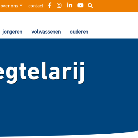
over ons
contact
jongeren
volwassenen
ouderen
egtelarij