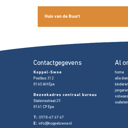
Huis van de Buurt
Contactgegevens
Al o
Koppel-Swoe
home
Postbus 312
alle die
8160 AH
Epe
kindere
jongere
Bezoekadres centraal bureau
volwas
Stationsstraat 25
ouderen
8161 CP
Epe
T:
0578-67 67 67
E:
info@koppelswoe.nl