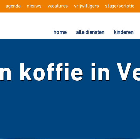
agenda
nieuws
vacatures
vrijwilligers
stage/scriptie
home
alle diensten
kinderen
 koffie in V