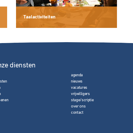
Taalactiviteiten
nze diensten
agenda
nsten
nieuws
n
vacatures
n
vrijwilligers
senen
stage/scriptie
over ons
contact