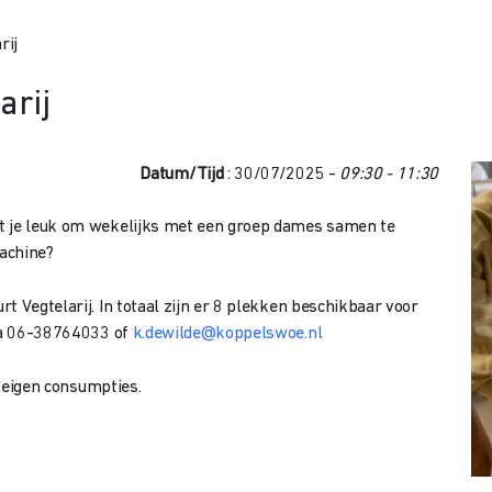
rij
arij
Datum/Tijd
: 30/07/2025 -
09:30 - 11:30
et je leuk om wekelijks met een groep dames samen te
achine?
t Vegtelarij. In totaal zijn er 8 plekken beschikbaar voor
via 06-38764033 of
k.dewilde@koppelswoe.nl
e eigen consumpties.