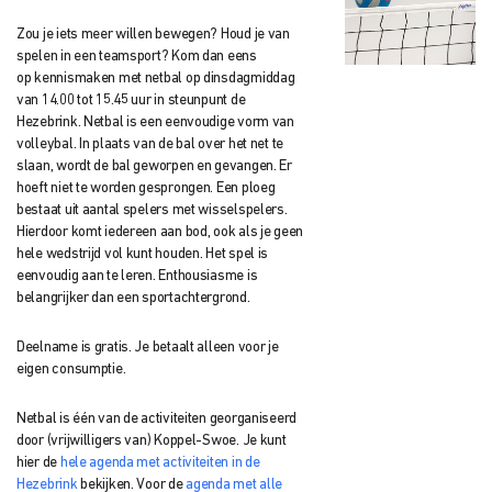
Zou je iets meer willen bewegen? Houd je van
spelen in een teamsport? Kom dan eens
op
kennismaken met netbal op dinsdagmiddag
van 14.00 tot 15.45 uur in steunpunt
de
Hezebrink. Netbal is een eenvoudige vorm van
volleybal. I
n plaats van de bal over het net te
slaan, wordt de bal geworpen en gevangen. Er
hoeft
niet te worden gesprongen. Een ploeg
bestaat uit aantal spelers met wisselspelers.
Hierdoor komt iedereen aan bod, ook als je geen
hele wedstrijd vol kunt houden. Het spel is
eenvoudig aan te leren. Enthousiasme is
belangrijker dan een sportachtergrond.
Deelname is gratis. Je betaalt alleen voor je
eigen consumptie.
Netbal is één van de activiteiten georganiseerd
door (vrijwilligers van) Koppel-Swoe. Je kunt
hier de
hele agenda met activiteiten in de
Hezebrink
bekijken. Voor de
agenda met alle