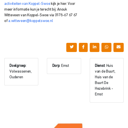
activiteiten van Koppel-Swoe
kijk je hier.
Voor
meer informatie kun je terecht bij: Anouk
Witteveen
van Koppel-Swoe via
0578-67 67 67
of
a.witteveen@koppelswoe.nl
Doelgroep
:
Dorp
: Emst
Dienst
: Huis
Volwassenen,
van de Buurt,
Ouderen
Huis van de
Buurt De
Hezebrink -
Emst