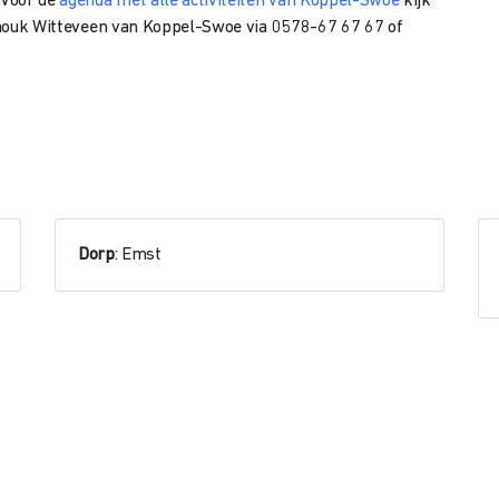
 Voor de
agenda met alle activiteiten van Koppel-Swoe
kijk
Anouk Witteveen
van Koppel-Swoe via
0578-67 67 67 of
Dorp
: Emst