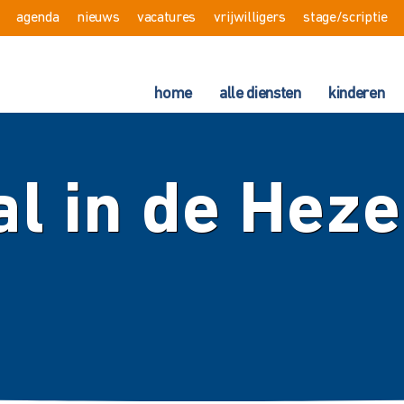
agenda
nieuws
vacatures
vrijwilligers
stage/scriptie
home
alle diensten
kinderen
l in de Hez