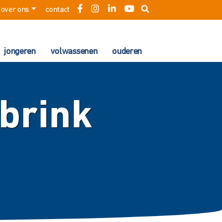
over ons
contact
jongeren
volwassenen
ouderen
ebrink