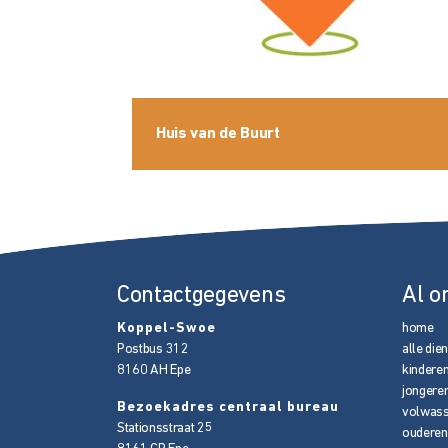
Huis van de Buurt
Contactgegevens
Al o
Koppel-Swoe
home
Postbus 312
alle die
8160 AH
Epe
kindere
jongere
Bezoekadres centraal bureau
volwas
Stationsstraat 25
ouderen