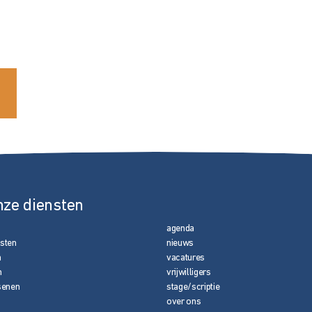
nze diensten
agenda
nsten
nieuws
n
vacatures
n
vrijwilligers
senen
stage/scriptie
over ons