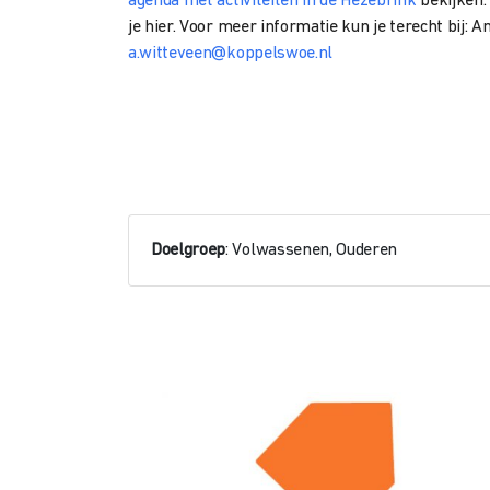
agenda met activiteiten in de Hezebrink
bekijken.
je hier.
Voor meer informatie kun je terecht bij: 
a.witteveen@koppelswoe.nl
Doelgroep
: Volwassenen, Ouderen