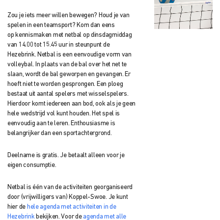
Zou je iets meer willen bewegen? Houd je van
spelen in een teamsport? Kom dan eens
op
kennismaken met netbal op dinsdagmiddag
van 14.00 tot 15.45 uur in steunpunt
de
Hezebrink. Netbal is een eenvoudige vorm van
volleybal. I
n plaats van de bal over het net te
slaan, wordt de bal geworpen en gevangen. Er
hoeft
niet te worden gesprongen. Een ploeg
bestaat uit aantal spelers met wisselspelers.
Hierdoor komt iedereen aan bod, ook als je geen
hele wedstrijd vol kunt houden. Het spel is
eenvoudig aan te leren. Enthousiasme is
belangrijker dan een sportachtergrond.
Deelname is gratis. Je betaalt alleen voor je
eigen consumptie.
Netbal is één van de activiteiten georganiseerd
door (vrijwilligers van) Koppel-Swoe. Je kunt
hier de
hele agenda met activiteiten in de
Hezebrink
bekijken. Voor de
agenda met alle