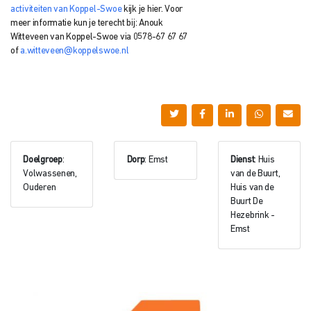
activiteiten van Koppel-Swoe
kijk je hier.
Voor
meer informatie kun je terecht bij: Anouk
Witteveen
van Koppel-Swoe via
0578-67 67 67
of
a.witteveen@koppelswoe.nl
Doelgroep
:
Dorp
: Emst
Dienst
: Huis
Volwassenen,
van de Buurt,
Ouderen
Huis van de
Buurt De
Hezebrink -
Emst