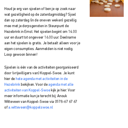
Houd je erg van sjoelen of ben je op zoek naar
wat gezelligheid op de zaterdagmiddag? Sjoel
dan op zaterdag (in de oneven weken) gezellig
mee met je dorpsgenoten in Steunpunt de
Hezebrink in Emst. Het sjoelen begint om 14.00
uur en duurt tot ongeveer 16.00 uur. Deelname
aan het sjoelen is gratis. Je betaalt alleen voor je
eigen consumpties. Aanmelden is niet nodig.
Loop gewoon binnen!
Sjoelen is één van de activiteiten georganiseerd
door (vrijwilligers van) Koppel-Swoe. Je kunt
hier de
hele agenda met activiteiten in de
Hezebrink
bekijken. Voor de
agenda met alle
activiteiten van Koppel-Swoe
kijk je hier.
Voor
meer informatie kun je terecht bij: Anouk
Witteveen
van Koppel-Swoe via
0578-67 67 67
of
a.witteveen@koppelswoe.nl