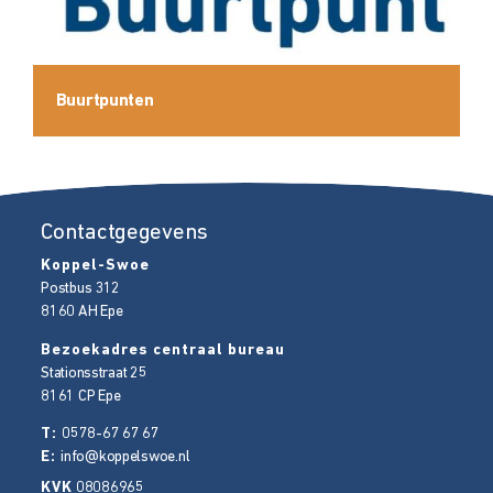
Buurtpunten
Contactgegevens
Koppel-Swoe
Postbus 312
8160 AH
Epe
Bezoekadres centraal bureau
Stationsstraat 25
8161 CP
Epe
T:
0578-67 67 67
E:
info@koppelswoe.nl
KVK
08086965