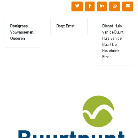
Doelgroep
:
Dorp
: Emst
Dienst
: Huis
Volwassenen,
van de Buurt,
Ouderen
Huis van de
Buurt De
Hezebrink -
Emst