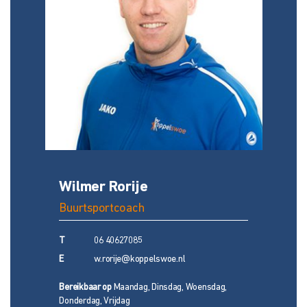
Wilmer Rorije
N
Buurtsportcoach
B
T
06 40627085
T
E
w.rorije@koppelswoe.nl
E
Bereikbaar op
Maandag, Dinsdag, Woensdag,
Be
Donderdag, Vrijdag
Do