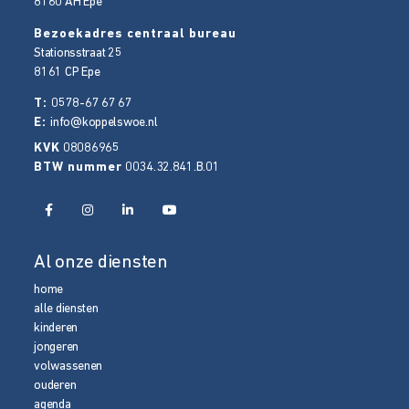
8160 AH
Epe
Bezoekadres centraal bureau
Stationsstraat 25
8161 CP
Epe
T:
0578-67 67 67
E:
info@koppelswoe.nl
KVK
08086965
BTW nummer
0034.32.841.B.01
Al onze diensten
home
alle diensten
kinderen
jongeren
volwassenen
ouderen
agenda