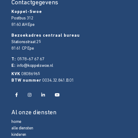
Contactgegevens
Koppel-Swoe
Postbus 312
8160 AH
Epe
Bezoekadres centraal bureau
Stationsstraat 25
8161 CP
Epe
T:
0578-67 67 67
E:
info@koppelswoe.nl
KVK
08086965
BTW nummer
0034.32.841.B.01
Al onze diensten
home
alle diensten
kinderen