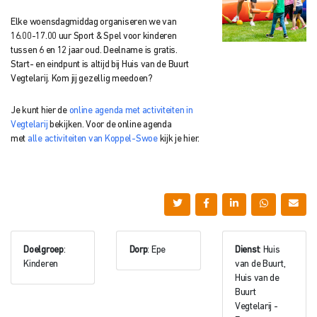
Elke woensdagmiddag organiseren we van
16.00-17.00 uur Sport & Spel voor kinderen
tussen 6 en 12 jaar oud. Deelname is gratis.
Start- en eindpunt is altijd bij Huis van de Buurt
Vegtelarij. Kom jij gezellig meedoen?
Je kunt hier de
online agenda met activiteiten in
Vegtelarij
bekijken. Voor de online agenda
met
alle activiteiten van Koppel-Swoe
kijk je hier.
Doelgroep
:
Dorp
: Epe
Dienst
: Huis
Kinderen
van de Buurt,
Huis van de
Buurt
Vegtelarij -