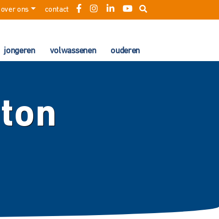
over ons
contact
jongeren
volwassenen
ouderen
iton