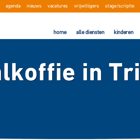
agenda
nieuws
vacatures
vrijwilligers
stage/scriptie
home
alle diensten
kinderen
lkoffie in Tr