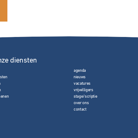
nze diensten
agenda
nsten
nieuws
n
vacatures
n
vrijwilligers
senen
stage/scriptie
over ons
contact