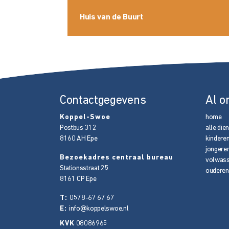
Huis van de Buurt
Contactgegevens
Al o
Koppel-Swoe
home
Postbus 312
alle die
8160 AH
Epe
kindere
jongere
Bezoekadres centraal bureau
volwas
Stationsstraat 25
ouderen
8161 CP
Epe
T:
0578-67 67 67
E:
info@koppelswoe.nl
KVK
08086965