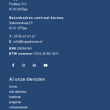
Postbus 312
8160 AH
Epe
Bezoekadres centraal bureau
Stationsstraat 25
8161 CP
Epe
T:
0578-67 67 67
E:
info@koppelswoe.nl
KVK
08086965
BTW nummer
0034.32.841.B.01
Al onze diensten
home
alle diensten
kinderen
jongeren
volwassenen