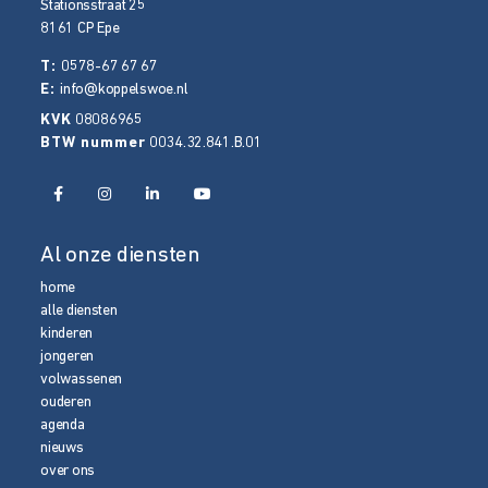
Stationsstraat 25
8161 CP
Epe
T:
0578-67 67 67
E:
info@koppelswoe.nl
KVK
08086965
BTW nummer
0034.32.841.B.01
Al onze diensten
home
alle diensten
kinderen
jongeren
volwassenen
ouderen
agenda
nieuws
over ons