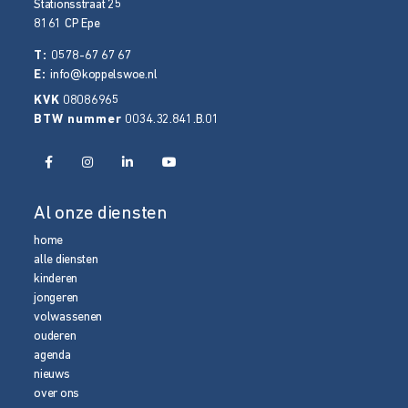
Stationsstraat 25
8161 CP
Epe
T:
0578-67 67 67
E:
info@koppelswoe.nl
KVK
08086965
BTW nummer
0034.32.841.B.01
Al onze diensten
home
alle diensten
kinderen
jongeren
volwassenen
ouderen
agenda
nieuws
over ons