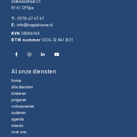
Stationsstraat 25
8161 CP
Epe
T:
0578-67 67 67
E:
info@koppelswoe.nl
KVK
08086965
BTW nummer
0034.32.841.B.01
Al onze diensten
home
alle diensten
kinderen
jongeren
volwassenen
ouderen
agenda
nieuws
over ons