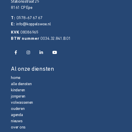
Stationsstraat 25
8161 CP
Epe
T:
0578-67 67 67
E:
info@koppelswoe.nl
KVK
08086965
BTW nummer
0034.32.841.B.01
Al onze diensten
home
alle diensten
kinderen
jongeren
volwassenen
ouderen
agenda
nieuws
over ons