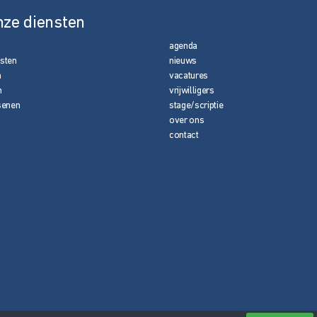
nze diensten
agenda
nsten
nieuws
n
vacatures
n
vrijwilligers
senen
stage/scriptie
over ons
contact