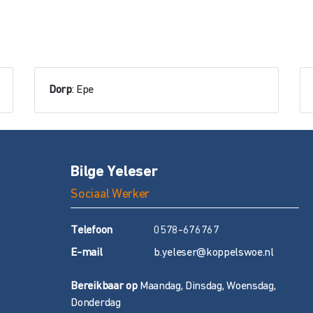
Dorp
: Epe
Bilge Yeleser
Sociaal Werker
T
elefoon
0578-676767
E
-mail
b.yeleser@koppelswoe.nl
Bereikbaar op
Maandag, Dinsdag, Woensdag,
Donderdag