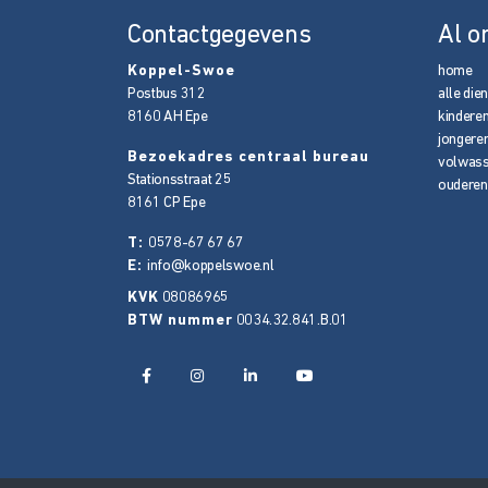
Contactgegevens
Al o
Koppel-Swoe
home
Postbus 312
alle die
8160 AH
Epe
kindere
jongere
Bezoekadres centraal bureau
volwas
Stationsstraat 25
ouderen
8161 CP
Epe
T:
0578-67 67 67
E:
info@koppelswoe.nl
KVK
08086965
BTW nummer
0034.32.841.B.01