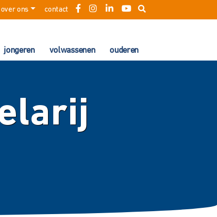
over ons
contact
jongeren
volwassenen
ouderen
elarij