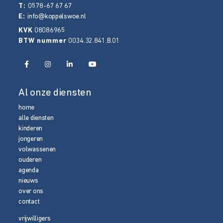
T:
0578-67 67 67
E:
info@koppelswoe.nl
KVK
08086965
BTW nummer
0034.32.841.B.01
Al onze diensten
home
alle diensten
kinderen
jongeren
volwassenen
ouderen
agenda
nieuws
over ons
contact
vrijwilligers