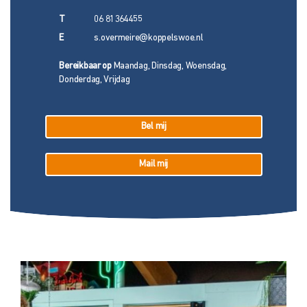
T
06 81364455
E
s.overmeire@koppelswoe.nl
Bereikbaar op
Maandag, Dinsdag, Woensdag,
Donderdag, Vrijdag
Bel mij
Mail mij