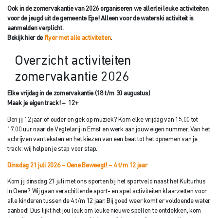
Ook in de zomervakantie van 2026 organiseren we allerlei leuke activiteiten
voor de jeugd uit de gemeente Epe! Alleen voor de waterski activiteit is
aanmelden verplicht.
Bekijk hier de
flyer met alle activiteiten
.
Overzicht activiteiten
zomervakantie 2026
Elke vrijdag in de zomervakantie (18 t/m 30 augustus)
Maak je eigen track! – 12+
Ben jij 12 jaar of ouder en gek op muziek? Kom elke vrijdag van 15.00 tot
17.00 uur naar de Vegtelarij in Emst en werk aan jouw eigen nummer. Van het
schrijven van teksten en het kiezen van een beat tot het opnemen van je
track: wij helpen je stap voor stap.
Dinsdag 21 juli 2026 – Oene Beweegt! – 4 t/m 12 jaar
Kom jij dinsdag 21 juli met ons sporten bij het sportveld naast het Kulturhus
in Oene? Wij gaan verschillende sport- en spel activiteiten klaarzetten voor
alle kinderen tussen de 4 t/m 12 jaar. Bij goed weer komt er voldoende water
aanbod! Dus lijkt het jou leuk om leuke nieuwe spellen te ontdekken, kom