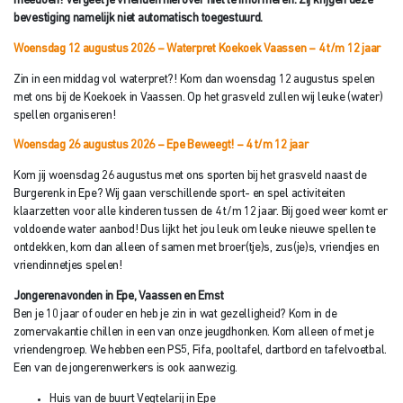
meedoen! Vergeet je vrienden hierover niet te informeren. Zij krijgen deze
bevestiging namelijk niet automatisch toegestuurd.
Woensdag 12 augustus 2026 – Waterpret Koekoek Vaassen
– 4 t/m 12 jaar
Zin in een middag vol waterpret?! Kom dan woensdag 12 augustus spelen
met ons bij de Koekoek in Vaassen. Op het grasveld zullen wij leuke (water)
spellen organiseren!
Woensdag 26 augustus 2026 – Epe Beweegt!
– 4 t/m 12 jaar
Kom jij woensdag 26 augustus met ons sporten bij het grasveld naast de
Burgerenk in Epe? Wij gaan verschillende sport- en spel activiteiten
klaarzetten voor alle kinderen tussen de 4 t/m 12 jaar. Bij goed weer komt er
voldoende water aanbod! Dus lijkt het jou leuk om leuke nieuwe spellen te
ontdekken, kom dan alleen of samen met broer(tje)s, zus(je)s, vriendjes en
vriendinnetjes spelen!
Jongerenavonden in Epe, Vaassen en Emst
Ben je 10 jaar of ouder en heb je zin in wat gezelligheid? Kom in de
zomervakantie chillen in een van onze jeugdhonken. Kom alleen of met je
vriendengroep. We hebben een PS5, Fifa, pooltafel, dartbord en tafelvoetbal.
Een van de jongerenwerkers is ook aanwezig.
Huis van de buurt Vegtelarij in Epe