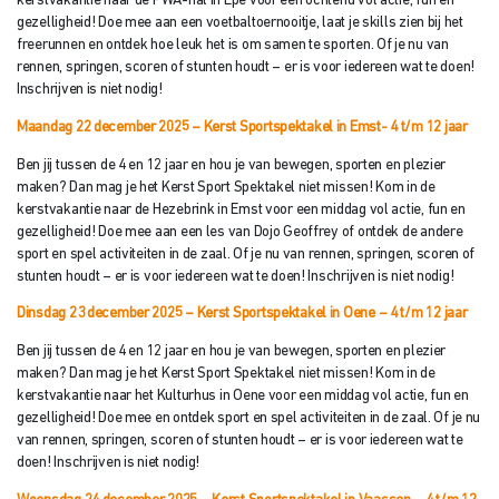
kerstvakantie naar de PWA-hal in Epe voor een ochtend vol actie, fun en
gezelligheid! Doe mee aan een voetbaltoernooitje, laat je skills zien bij het
freerunnen en ontdek hoe leuk het is om samen te sporten. Of je nu van
rennen, springen, scoren of stunten houdt – er is voor iedereen wat te doen!
Inschrijven is niet nodig!
Maandag 22 december 2025 – Kerst Sportspektakel in Emst- 4 t/m 12 jaar
Ben jij tussen de 4 en 12 jaar en hou je van bewegen, sporten en plezier
maken? Dan mag je het Kerst Sport Spektakel niet missen! Kom in de
kerstvakantie naar de Hezebrink in Emst voor een middag vol actie, fun en
gezelligheid! Doe mee aan een les van Dojo Geoffrey of ontdek de andere
sport en spel activiteiten in de zaal. Of je nu van rennen, springen, scoren of
stunten houdt – er is voor iedereen wat te doen! Inschrijven is niet nodig!
Dinsdag 23 december 2025 – Kerst Sportspektakel in Oene – 4 t/m 12 jaar
Ben jij tussen de 4 en 12 jaar en hou je van bewegen, sporten en plezier
maken? Dan mag je het Kerst Sport Spektakel niet missen! Kom in de
kerstvakantie naar het Kulturhus in Oene voor een middag vol actie, fun en
gezelligheid! Doe mee en ontdek sport en spel activiteiten in de zaal. Of je nu
van rennen, springen, scoren of stunten houdt – er is voor iedereen wat te
doen! Inschrijven is niet nodig!