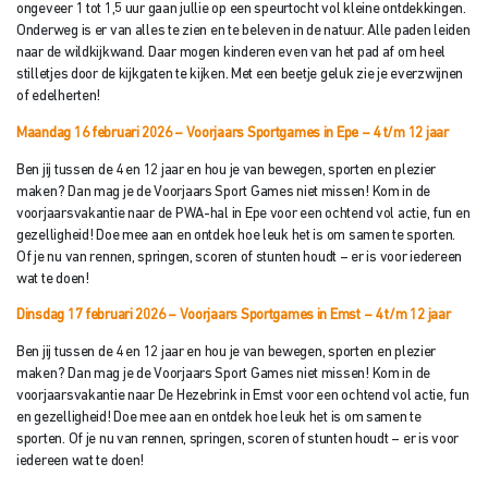
ongeveer 1 tot 1,5 uur gaan jullie op een speurtocht vol kleine ontdekkingen.
Onderweg is er van alles te zien en te beleven in de natuur. Alle paden leiden
naar de wildkijkwand. Daar mogen kinderen even van het pad af om heel
stilletjes door de kijkgaten te kijken. Met een beetje geluk zie je everzwijnen
of edelherten!
Maandag 16 februari 2026 – Voorjaars Sportgames in Epe
– 4 t/m 12 jaar
Ben jij tussen de 4 en 12 jaar en hou je van bewegen, sporten en plezier
maken? Dan mag je de Voorjaars Sport Games niet missen! Kom in de
voorjaarsvakantie naar de PWA-hal in Epe voor een ochtend vol actie, fun en
gezelligheid! Doe mee aan en ontdek hoe leuk het is om samen te sporten.
Of je nu van rennen, springen, scoren of stunten houdt – er is voor iedereen
wat te doen!
Dinsdag 17 februari 2026 – Voorjaars Sportgames in Emst – 4 t/
m 12 jaar
Ben jij tussen de 4 en 12 jaar en hou je van bewegen, sporten en plezier
maken? Dan mag je de Voorjaars Sport Games niet missen! Kom in de
voorjaarsvakantie naar De Hezebrink in Emst voor een ochtend vol actie, fun
en gezelligheid! Doe mee aan en ontdek hoe leuk het is om samen te
sporten. Of je nu van rennen, springen, scoren of stunten houdt – er is voor
iedereen wat te doen!