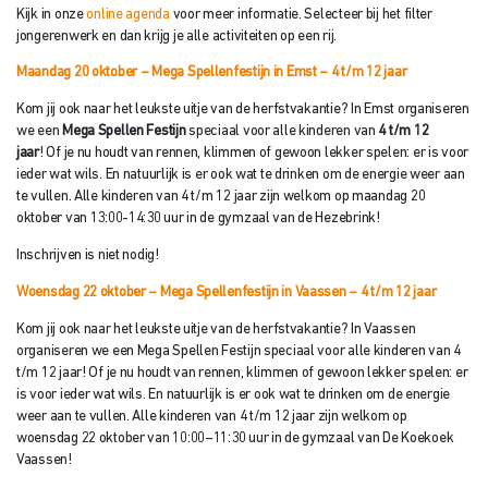
Kijk in onze
online agenda
voor meer informatie. Selecteer bij het filter
jongerenwerk en dan krijg je alle activiteiten op een rij.
Maandag 20 oktober – Mega Spellenfestijn in Emst – 4 t/m 12 jaar
Kom jij ook naar het leukste uitje van de herfstvakantie? In Emst organiseren
we een
Mega Spellen Festijn
speciaal voor alle kinderen van
4 t/m 12
jaar
! Of je nu houdt van rennen, klimmen of gewoon lekker spelen: er is voor
ieder wat wils. En natuurlijk is er ook wat te drinken om de energie weer aan
te vullen. Alle kinderen van 4 t/m 12 jaar zijn welkom op maandag 20
oktober van 13:00-14:30 uur in de gymzaal van de Hezebrink!
Inschrijven is niet nodig!
Woensdag 22 oktober – Mega Spellenfestijn in Vaassen – 4 t/m 12 jaar
Kom jij ook naar het leukste uitje van de herfstvakantie? In Vaassen
organiseren we een Mega Spellen Festijn speciaal voor alle kinderen van 4
t/m 12 jaar! Of je nu houdt van rennen, klimmen of gewoon lekker spelen: er
is voor ieder wat wils. En natuurlijk is er ook wat te drinken om de energie
weer aan te vullen. Alle kinderen van 4 t/m 12 jaar zijn welkom op
woensdag 22 oktober van 10:00–11:30 uur in de gymzaal van De Koekoek
Vaassen!