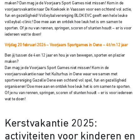
maken? Dan mag je de Voorjaars Sport Games niet missen! Kom in de
voorjaarsvakantie naar De Koekoek in Vaassen voor een ochtend vol actie,
fun en gezelligheid! Volleybalvereniging BLOK EVC geeft een hele leuke
volleybal-clinic! Doe mee aan en ontdek hoe leuk het is om samen te
sporten. Of je nu van rennen, springen, scoren of stunten houdt – er is voor
iedereen wat te doen!
Vrijdag 20 februari 2026 – Voorjaars Sportgames in Oene – 4 t/
m 12 jaar
Ben jij tussen de 4 en 12 jaar en hou je van bewegen, sporten en plezier
maken?
Dan mag je de Voorjaars Sport Games niet missen! Kom in de
voorjaarsvakantie naar het Kulturhus in Oene waar we samen met
sportvereniging Gazelle Oene een ochtend vol spel, fun en gezelligheid
organiseren! Doe mee aan en ontdek hoe leuk het is om samen te sporten.
Of je nu van rennen, springen, scoren of stunten houdt – er is voor iedereen
wat te doen!
Kerstvakantie 2025:
activiteiten voor kinderen en