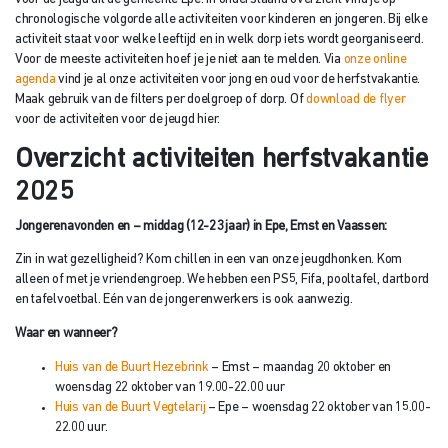
chronologische volgorde alle activiteiten voor kinderen en jongeren. Bij elke
activiteit staat voor welke leeftijd en in welk dorp iets wordt georganiseerd.
Voor de meeste activiteiten hoef je je niet aan te melden. Via
onze online
agenda
vind je al onze activiteiten voor jong en oud voor de herfstvakantie.
Maak gebruik van de filters per doelgroep of dorp. Of
download de flyer
voor de activiteiten voor de jeugd hier.
Overzicht activiteiten herfstvakantie
2025
Jongerenavonden en – middag (12-23 jaar) in Epe, Emst en Vaassen:
Zin in wat gezelligheid? Kom chillen in een van onze jeugdhonken. Kom
alleen of met je vriendengroep. We hebben een PS5, Fifa, pooltafel, dartbord
en tafelvoetbal. Eén van de jongerenwerkers is ook aanwezig.
Waar en wanneer?
Huis van de Buurt Hezebrink
– Emst – maandag 20 oktober en
woensdag 22 oktober van 19.00-22.00 uur
Huis van de Buurt Vegtelarij
– Epe – woensdag 22 oktober van 15.00-
22.00 uur.