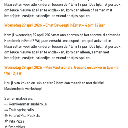
klaarzetten voor alle kinderen tussen de 4 t/m 12 jaar. Dus lijkt het jou leuk
om leuke nieuwe spellen te ontdekken, kom dan alleen of samen met
broer(tje)s, zus(je)s, vriendjes en vriendinnetjes spelen!
Woensdag 29 april 2026 – Emst Beweegt! in Emst
– 4 t/m 12 jaar
Kom jij woensdag 29 april 2026 met ons sporten op het sportveld achter de
Hezebrink in Emst? Wij gaan verschillende sport- en spel activiteiten
klaarzetten voor alle kinderen tussen de 4 t/m 12 jaar. Dus lijkt het jou leuk
om leuke nieuwe spellen te ontdekken, kom dan alleen, samen met
broer(tje)s, zus(je)s, vriendjes en vriendinnetjes spelen!
Woensdag 29 april 2026 – Mini Masterchefs: Gezond en Lekker in Epe – 8
t/
m 12 jaar
Hou jij van koken en lekker eten? Kom dan meedoen met de Mini
Masterchefs workshop!
Samen maken we:
🥒 Komkommer sushi rolls
🌯 Fruit springrolls
🧆 Falafel Pita Pockets
🍕 Pita Pizza
🥤Smoothies