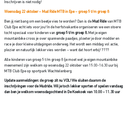
Inschrijven is niet nodig!
Woensdag 22 oktober – Mud Ride MTB in Epe – groep 5 t/m groep 8
Ben jij niet bang om een beetje vies te worden? Dan is de
Mud Ride
van MTB
Club Epe echt iets voor jou! In de herfstvakantie organiseren we een stoere
tocht speciaal voor kinderen van
groep 5 t/m groep 8.
Met je eigen
mountainbike cross je over spannende paadjes, ploeter je door modder en
race je door kleine uitdagingen onderweg. Het wordt een middag vol actie,
plezier en natuurlijk lekker vies worden – want dat hoort erbij! ????
Alle kinderen van groep 5 t/m groep 8 (je moet wel je eigen mountainbike
meenemen) zijn welkom op woensdag 22 oktober van 15.00-16.30 uur bij
MTB Club Epe op sportpark Wachtelenberg.
Update aanmeldingen: de groep zit nu VOL! We sluiten daarom de
inschrijvingen voor de Mudride. Wil je toch lekker sporten of spelen vandaag
dan ben je welkom woensdagochtend in De Koekoek van 10.00 – 11.30 uur