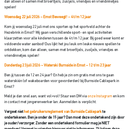
dan alleen of samen met broer(tje)s, zus(je)s, vriendjes en vriendinnetjes
spelen!
Woensdag 22 juli 2026 – Emst Beweegt!
– 4 t/m 12 jaar
Kom jij woensdag 22 juli met ons sporten op het sportveld achter de
Hezebrink in Emst? Wij gaan verschillende sport- en spel activiteiten
klaarzetten voor alle kinderen tussen de 4 t/m 12 jaar. Bij goed weer komt er
voldoende water aanbod! Dus lijkt het jou leuk om leuke nieuwe spellen te
ontdekken, kom dan alleen, samen met broer(tje)s, zus(je)s, vriendjes en
vriendinnetjes spelen!
Donderdag 23 juli 2026 –
Waterski
Burnside in Emst – 12 t/m 23 jaar
Ben jij tussen de 12 en 24 jaar? En heb je zin om gratis met ons te gaan
waterskiën (of wakeboarden voor gevorderden) bij Burnside Cablepark in
Emst?
Meld je dan snel aan, want vol=vol! Stuur een DM via
onze Instagram
en kom
in contact met jongerenwerker Ian. Aanmelden is verplicht.
Vergeet niet
het gebruikersreglement van Burnside Cablepark
te
ondertekenen. Ben je onder de 15 jaar? Dan moet deze ondertekend zijn
door
je ouder/verzorger. Zonder een ondertekend formulier mag je NIET