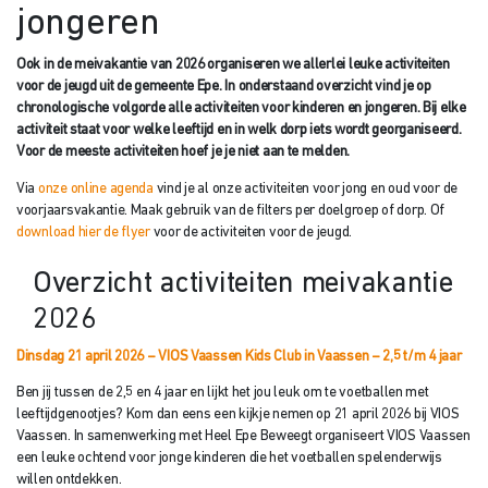
jongeren
Ook in de meivakantie van 2026 organiseren we allerlei leuke activiteiten
voor de jeugd uit de gemeente Epe. In onderstaand overzicht vind je op
chronologische volgorde alle activiteiten voor kinderen en jongeren. Bij elke
activiteit staat voor welke leeftijd en in welk dorp iets wordt georganiseerd.
Voor de meeste activiteiten hoef je je niet aan te melden.
Via
onze online agenda
vind je al onze activiteiten voor jong en oud voor de
voorjaarsvakantie. Maak gebruik van de filters per doelgroep of dorp. Of
download hier de flyer
voor de activiteiten voor de jeugd.
Overzicht activiteiten meivakantie
2026
Dinsdag 21 april 2026 – VIOS Vaassen Kids Club in Vaassen – 2,5 t/m 4 jaar
Ben jij tussen de 2,5 en 4 jaar en lijkt het jou leuk om te voetballen met
leeftijdgenootjes? Kom dan eens een kijkje nemen op 21 april 2026 bij VIOS
Vaassen. In samenwerking met Heel Epe Beweegt organiseert VIOS Vaassen
een leuke ochtend voor jonge kinderen die het voetballen spelenderwijs
willen ontdekken.