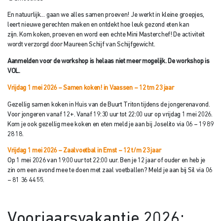
En natuurlijk… gaan we alles samen proeven! Je werkt in kleine groepjes,
leert nieuwe gerechten maken en ontdekt hoe leuk gezond eten kan
zijn. Kom koken, proeven en word een echte Mini Masterchef! De activiteit
wordt verzorgd door Maureen Schijf van Schijfgewicht.
Aanmelden voor de workshop is helaas niet meer mogelijk. De workshop is
VOL.
Vrijdag 1 mei 2026 – Samen koken! in Vaassen – 12 tm 23 jaar
Gezellig samen koken in Huis van de Buurt Triton tijdens de jongerenavond.
Voor jongeren vanaf 12+. Vanaf 19:30 uur tot 22:00 uur op vrijdag 1 mei 2026.
Kom je ook gezellig mee koken en eten meld je aan bij Joselito via 06 – 19 89
28 18.
Vrijdag 1 mei 2026 – Zaalvoetbal in Emst – 12 t/m 23 jaar
Op 1 mei 2026 van 19:00 uur tot 22:00 uur. Ben je 12 jaar of ouder en heb je
zin om een avond mee te doen met zaal voetballen? Meld je aan bij Sil via 06
– 81 36 44 55.
Voorjaarsvakantie 2026: