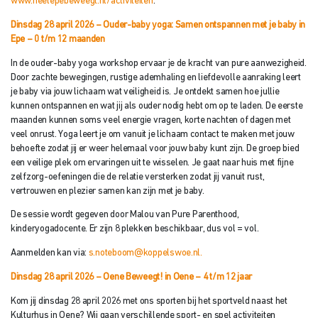
www.heelepebeweegt.nl/activiteiten
.
Dinsdag 28 april 2026 – Ouder-baby yoga: Samen ontspannen met je baby
in
Epe – 0 t/m 12 maanden
In de ouder-baby yoga workshop ervaar je de kracht van pure aanwezigheid.
Door zachte bewegingen, rustige ademhaling en liefdevolle aanraking leert
je baby via jouw lichaam wat veiligheid is. Je ontdekt samen hoe jullie
kunnen ontspannen en wat jij als ouder nodig hebt om op te laden. De eerste
maanden kunnen soms veel energie vragen, korte nachten of dagen met
veel onrust. Yoga leert je om vanuit je lichaam contact te maken met jouw
behoefte zodat jij er weer helemaal voor jouw baby kunt zijn. De groep bied
een veilige plek om ervaringen uit te wisselen. Je gaat naar huis met fijne
zelfzorg-oefeningen die de relatie versterken zodat jij vanuit rust,
vertrouwen en plezier samen kan zijn met je baby.
De sessie wordt gegeven door Malou van Pure Parenthood,
kinderyogadocente. Er zijn 8 plekken beschikbaar, dus vol = vol.
Aanmelden kan via:
s.noteboom@koppelswoe.nl.
Dinsdag 28 april 2026 – Oene Beweegt! in Oene – 4 t/m 12 jaar
Kom jij dinsdag 28 april 2026 met ons sporten bij het sportveld naast het
Kulturhus in Oene? Wij gaan verschillende sport- en spel activiteiten