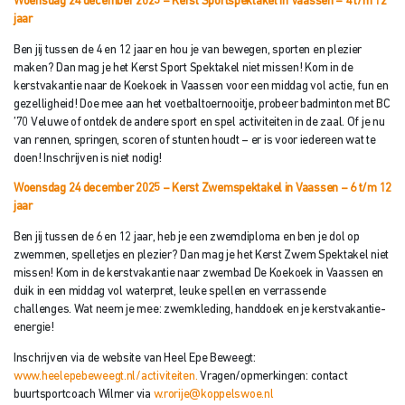
Woensdag 24 december 2025 – Kerst Sportspektakel in Vaassen – 4 t/m 12
j
aar
Ben jij tussen de 4 en 12 jaar en hou je van bewegen, sporten en plezier
maken? Dan mag je het Kerst Sport Spektakel niet missen! Kom in de
kerstvakantie naar de Koekoek in Vaassen voor een middag vol actie, fun en
gezelligheid! Doe mee aan het voetbaltoernooitje, probeer badminton met BC
’70 Veluwe of ontdek de andere sport en spel activiteiten in de zaal. Of je nu
van rennen, springen, scoren of stunten houdt – er is voor iedereen wat te
doen! Inschrijven is niet nodig!
Woensdag 24 december 2025 – Kerst Zwemspektakel in Vaassen – 6 t/m 12
j
aar
Ben jij tussen de 6 en 12 jaar, heb je een zwemdiploma en ben je dol op
zwemmen, spelletjes en plezier? Dan mag je het Kerst Zwem Spektakel niet
missen! Kom in de kerstvakantie naar zwembad De Koekoek in Vaassen en
duik in een middag vol waterpret, leuke spellen en verrassende
challenges. Wat neem je mee: zwemkleding, handdoek en je kerstvakantie-
energie!
Inschrijven via de website van Heel Epe Beweegt:
www.heelepebeweegt.nl/activiteiten.
Vragen/opmerkingen: contact
buurtsportcoach Wilmer via
w.rorije@koppelswoe.nl