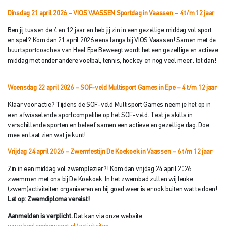
Dinsdag 21 april 2026 – VIOS VAASSEN Sportdag in Vaassen
– 4 t/m 12 jaar
Ben jij tussen de 4 en 12 jaar en heb jij zin in een gezellige middag vol sport
en spel? Kom dan 21 april 2026 eens langs bij VIOS Vaassen! Samen met de
buurtsportcoaches van Heel Epe Beweegt wordt het een gezellige en actieve
middag met onder andere voetbal, tennis, hockey en nog veel meer.. tot dan!
Woensdag 22 april 2026 – SOF-veld Multisport Games in Epe – 4 t/
m 12 jaar
Klaar voor actie? Tijdens de SOF-veld Multisport Games neem je het op in
een afwisselende sportcompetitie op het SOF-veld. Test je skills in
verschillende sporten en beleef samen een actieve en gezellige dag. Doe
mee en laat zien wat je kunt!
Vrijdag 24 april 2026 – Zwemfestijn De Koekoek in Vaassen –
6 t/m 12 jaar
Zin in een middag vol zwemplezier?! Kom dan vrijdag 24 april 2026
zwemmen met ons bij De Koekoek. In het zwembad zullen wij leuke
(zwem)activiteiten organiseren en bij goed weer is er ook buiten wat te doen!
Let op: Zwemdiploma vereist!
Aanmelden is verplicht.
Dat kan via onze website