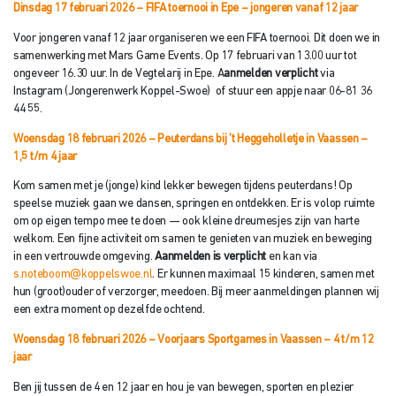
Dinsdag 17 februari 2026 – FIFA toernooi in Epe
– jongeren vanaf 12 jaar
Voor jongeren vanaf 12 jaar organiseren we een FIFA toernooi. Dit doen we in
samenwerking met Mars Game Events. Op 17 februari van 13.00 uur tot
ongeveer 16.30 uur. In de Vegtelarij in Epe. A
anmelden verplicht
via
Instagram (Jongerenwerk Koppel-Swoe) of stuur een appje naar 06-81 36
44 55.
Woensdag 18 februari 2026 – Peuterdans bij ’t Heggeholletje in Vaassen
–
1,5 t/m 4 jaar
Kom samen met je (jonge) kind lekker bewegen tijdens peuterdans! Op
speelse muziek gaan we dansen, springen en ontdekken. Er is volop ruimte
om op eigen tempo mee te doen — ook kleine dreumesjes zijn van harte
welkom. Een fijne activiteit om samen te genieten van muziek en beweging
in een vertrouwde omgeving.
Aanmelden is verplicht
en kan via
s.noteboom@koppelswoe.nl
. Er kunnen maximaal 15 kinderen, samen met
hun (groot)ouder of verzorger, meedoen. Bij meer aanmeldingen plannen wij
een extra moment op dezelfde ochtend.
Woensdag 18 februari 2026 – Voorjaars Sportgames in Vaassen
– 4 t/m 12
jaar
Ben jij tussen de 4 en 12 jaar en hou je van bewegen, sporten en plezier