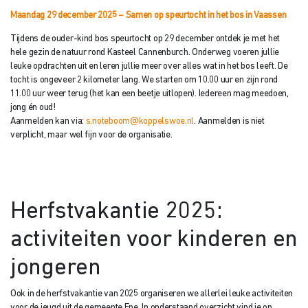
Maandag 29 december 2025 – Samen op speurtocht in het bos in Vaassen
Tijdens de ouder-kind bos­ speurtocht op 29 december ontdek je met het
hele gezin de natuur rond Kasteel Cannenburch. Onderweg voeren jullie
leuke opdrachten uit en leren jullie meer over alles wat in het bos leeft. De
tocht is ongeveer 2 kilometer lang. We starten om 10.00 uur en zijn rond
11.00 uur weer terug (het kan een beetje uitlopen). Iedereen mag meedoen,
jong én oud!
Aanmelden kan via:
s.noteboom@koppelswoe.nl
. Aanmelden is niet
verplicht, maar wel fijn voor de organisatie.
Herfstvakantie 2025:
activiteiten voor kinderen en
jongeren
Ook in de herfstvakantie van 2025 organiseren we allerlei leuke activiteiten
voor de jeugd uit de gemeente Epe. In onderstaand overzicht vind je op