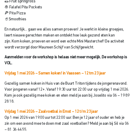
🌯 Fruit springrolls
🧆 Falafel Pita Pockets
🍕 Pita Pizza
🥤Smoothies
En natuurlijk… gaan we alles samen proeven! Je werkt in kleine groepjes,
leert nieuwe gerechten maken en ontdekt hoe leuk gezond eten kan
zijn. Kom koken, proeven en word een echte Mini Masterchef! De activiteit
wordt verzorgd door Maureen Schijf van Schijfgewicht.
Aanmelden voor de workshop is helaas niet meer mogelijk. De workshop is
VOL.
Vrijdag 1 mei 2026 – Samen koken! in Vaassen – 12 tm 23 jaar
Gezellig samen koken in Huis van de Buurt Triton tijdens de jongerenavond.
Voor jongeren vanaf 12+. Vanaf 19:30 uur tot 22:00 uur op vrijdag 1 mei 2026.
Kom je ook gezellig mee koken en eten meld je aan bij Joselito via 06 – 19 89
28 18.
Vrijdag 1 mei 2026 – Zaalvoetbal in Emst – 12 t/m 23 jaar
Op 1 mei 2026 van 19:00 uur tot 22:00 uur. Ben je 12 jaar of ouder en heb je
zin om een avond mee te doen met zaal voetballen? Meld je aan bij Sil via 06
– 81 36 44 55.