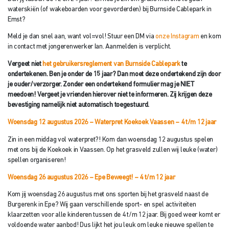
waterskiën (of wakeboarden voor gevorderden) bij Burnside Cablepark in
Emst?
Meld je dan snel aan, want vol=vol! Stuur een DM via
onze Instagram
en kom
in contact met jongerenwerker Ian. Aanmelden is verplicht.
Vergeet niet
het gebruikersreglement van Burnside Cablepark
te
ondertekenen. Ben je onder de 15 jaar? Dan moet deze ondertekend zijn
door
je ouder/verzorger. Zonder een ondertekend formulier mag je NIET
meedoen! Vergeet je vrienden hierover niet te informeren. Zij krijgen deze
bevestiging namelijk niet automatisch toegestuurd.
Woensdag 12 augustus 2026 – Waterpret Koekoek Vaassen
– 4 t/m 12 jaar
Zin in een middag vol waterpret?! Kom dan woensdag 12 augustus spelen
met ons bij de Koekoek in Vaassen. Op het grasveld zullen wij leuke (water)
spellen organiseren!
Woensdag 26 augustus 2026 – Epe Beweegt!
– 4 t/m 12 jaar
Kom jij woensdag 26 augustus met ons sporten bij het grasveld naast de
Burgerenk in Epe? Wij gaan verschillende sport- en spel activiteiten
klaarzetten voor alle kinderen tussen de 4 t/m 12 jaar. Bij goed weer komt er
voldoende water aanbod! Dus lijkt het jou leuk om leuke nieuwe spellen te