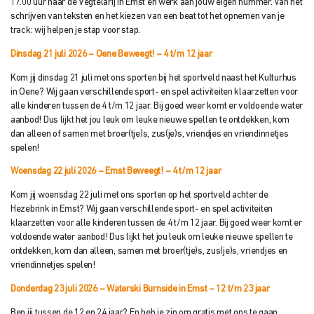
17.00 uur naar de Vegtelarij in Emst en werk aan jouw eigen nummer. Van het
schrijven van teksten en het kiezen van een beat tot het opnemen van je
track: wij helpen je stap voor stap.
Dinsdag 21 juli 2026 – Oene Beweegt! – 4 t/m 12 jaar
Kom jij dinsdag 21 juli met ons sporten bij het sportveld naast het Kulturhus
in Oene? Wij gaan verschillende sport- en spel activiteiten klaarzetten voor
alle kinderen tussen de 4 t/m 12 jaar. Bij goed weer komt er voldoende water
aanbod! Dus lijkt het jou leuk om leuke nieuwe spellen te ontdekken, kom
dan alleen of samen met broer(tje)s, zus(je)s, vriendjes en vriendinnetjes
spelen!
Woensdag 22 juli 2026 – Emst Beweegt!
– 4 t/m 12 jaar
Kom jij woensdag 22 juli met ons sporten op het sportveld achter de
Hezebrink in Emst? Wij gaan verschillende sport- en spel activiteiten
klaarzetten voor alle kinderen tussen de 4 t/m 12 jaar. Bij goed weer komt er
voldoende water aanbod! Dus lijkt het jou leuk om leuke nieuwe spellen te
ontdekken, kom dan alleen, samen met broer(tje)s, zus(je)s, vriendjes en
vriendinnetjes spelen!
Donderdag 23 juli 2026 –
Waterski
Burnside in Emst – 12 t/m 23 jaar
Ben jij tussen de 12 en 24 jaar? En heb je zin om gratis met ons te gaan