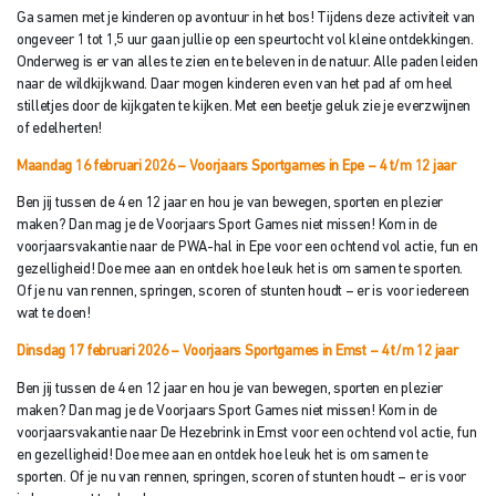
Ga samen met je kinderen op avontuur in het bos! Tijdens deze activiteit van
ongeveer 1 tot 1,5 uur gaan jullie op een speurtocht vol kleine ontdekkingen.
Onderweg is er van alles te zien en te beleven in de natuur. Alle paden leiden
naar de wildkijkwand. Daar mogen kinderen even van het pad af om heel
stilletjes door de kijkgaten te kijken. Met een beetje geluk zie je everzwijnen
of edelherten!
Maandag 16 februari 2026 – Voorjaars Sportgames in Epe
– 4 t/m 12 jaar
Ben jij tussen de 4 en 12 jaar en hou je van bewegen, sporten en plezier
maken? Dan mag je de Voorjaars Sport Games niet missen! Kom in de
voorjaarsvakantie naar de PWA-hal in Epe voor een ochtend vol actie, fun en
gezelligheid! Doe mee aan en ontdek hoe leuk het is om samen te sporten.
Of je nu van rennen, springen, scoren of stunten houdt – er is voor iedereen
wat te doen!
Dinsdag 17 februari 2026 – Voorjaars Sportgames in Emst – 4 t/
m 12 jaar
Ben jij tussen de 4 en 12 jaar en hou je van bewegen, sporten en plezier
maken? Dan mag je de Voorjaars Sport Games niet missen! Kom in de
voorjaarsvakantie naar De Hezebrink in Emst voor een ochtend vol actie, fun
en gezelligheid! Doe mee aan en ontdek hoe leuk het is om samen te
sporten. Of je nu van rennen, springen, scoren of stunten houdt – er is voor