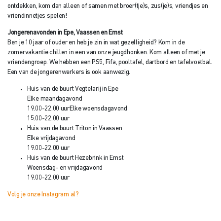
ontdekken, kom dan alleen of samen met broer(tje)s, zus(je)s, vriendjes en
vriendinnetjes spelen!
Jongerenavonden in Epe, Vaassen en Emst
Ben je 10 jaar of ouder en heb je zin in wat gezelligheid? Kom in de
zomervakantie chillen in een van onze jeugdhonken. Kom alleen of met je
vriendengroep. We hebben een PS5, Fifa, pooltafel, dartbord en tafelvoetbal.
Een van de jongerenwerkers is ook aanwezig.
Huis van de buurt Vegtelarij in Epe
Elke maandagavond
19.00-22.00 uur
Elke woensdagavond
15.00-22.00 uur
Huis van de buurt Triton in Vaassen
Elke vrijdagavond
19.00-22.00 uur
Huis van de buurt Hezebrink in Emst
Woensdag- en vrijdagavond
19.00-22.00 uur
Volg je onze Instagram al?