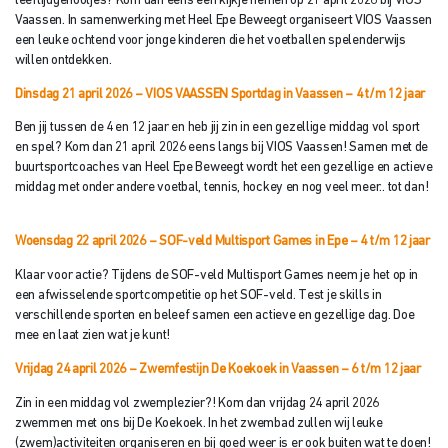
leeftijdgenootjes? Kom dan eens een kijkje nemen op 21 april 2026 bij VIOS
Vaassen. In samenwerking met Heel Epe Beweegt organiseert VIOS Vaassen
een leuke ochtend voor jonge kinderen die het voetballen spelenderwijs
willen ontdekken.
Dinsdag 21 april 2026 – VIOS VAASSEN Sportdag in Vaassen
– 4 t/m 12 jaar
Ben jij tussen de 4 en 12 jaar en heb jij zin in een gezellige middag vol sport
en spel? Kom dan 21 april 2026 eens langs bij VIOS Vaassen! Samen met de
buurtsportcoaches van Heel Epe Beweegt wordt het een gezellige en actieve
middag met onder andere voetbal, tennis, hockey en nog veel meer.. tot dan!
Woensdag 22 april 2026 – SOF-veld Multisport Games in Epe – 4 t/
m 12 jaar
Klaar voor actie? Tijdens de SOF-veld Multisport Games neem je het op in
een afwisselende sportcompetitie op het SOF-veld. Test je skills in
verschillende sporten en beleef samen een actieve en gezellige dag. Doe
mee en laat zien wat je kunt!
Vrijdag 24 april 2026 – Zwemfestijn De Koekoek in Vaassen –
6 t/m 12 jaar
Zin in een middag vol zwemplezier?! Kom dan vrijdag 24 april 2026
zwemmen met ons bij De Koekoek. In het zwembad zullen wij leuke
(zwem)activiteiten organiseren en bij goed weer is er ook buiten wat te doen!