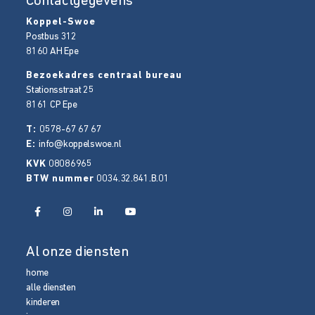
Contactgegevens
Koppel-Swoe
Postbus 312
8160 AH
Epe
Bezoekadres centraal bureau
Stationsstraat 25
8161 CP
Epe
T:
0578-67 67 67
E:
info@koppelswoe.nl
KVK
08086965
BTW nummer
0034.32.841.B.01
Al onze diensten
home
alle diensten
kinderen