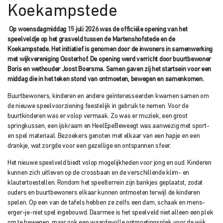
Koekampstede
Op woensdagmiddag 15 juli 2026 was de officiële opening van het
speelveldje op het grasveld tussen de Martenshofstede en de
Koekampstede. Het initiatief is genomen door de inwoners in samenwerking
met wijkvereniging Oosterhof. De opening werd verricht door buurtbewoner
Boris en wethouder Joost Boersma. Samen gaven zij het startsein voor een
middag die in het teken stond van ontmoeten, bewegen en samenkomen.
Buurtbewoners, kinderen en andere geïnteresseerden kwamen samen om
de nieuwe speelvoorziening feestelijk in gebruik te nemen. Voor de
buurtkinderen was er volop vermaak. Zo was er muziek, een groot
springkussen, een ijskraam en HeelEpeBeweegt was aanwezig met sport-
en spel materiaal. Bezoekers genoten met elkaar van een hapje en een
drankje, wat zorgde voor een gezellige en ontspannen sfeer.
Het nieuwe speelveld biedt volop mogelijkheden voor jong en oud. Kinderen
kunnen zich uitleven op de crossbaan en de verschillende klim- en
klautertoestellen. Rondom het speelterrein zijn bankjes geplaatst, zodat
ouders en buurtbewoners elkaar kunnen ontmoeten terwijl de kinderen
spelen. Op een van de tafels hebben ze zelfs een dam, schaak en mens-
erger-je-niet spel ingebouwd. Daarmee is het speelveld niet alleen een plek
om te bewegen, maar ook een waardevolle ontmoetingsplek voor de wijk.