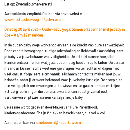
Let op: Zwemdiploma vereist!
Aanmelden is verplicht.
Dat kan via onze website
www.heelepebeweegt.nl/activiteiten
.
Dinsdag 28 april 2026 – Ouder-baby yoga: Samen ontspannen met je baby
in
Epe – 0 t/m 12 maanden
In de ouder-baby yoga workshop ervaar je de kracht van pure aanwezigheid.
Door zachte bewegingen, rustige ademhaling en liefdevolle aanraking leert
je baby via jouw lichaam wat veiligheid is. Je ontdekt samen hoe jullie
kunnen ontspannen en wat jij als ouder nodig hebt om op te laden. De eerste
maanden kunnen soms veel energie vragen, korte nachten of dagen met
veel onrust. Yoga leert je om vanuit je lichaam contact te maken met jouw
behoefte zodat jij er weer helemaal voor jouw baby kunt zijn. De groep bied
een veilige plek om ervaringen uit te wisselen. Je gaat naar huis met fijne
zelfzorg-oefeningen die de relatie versterken zodat jij vanuit rust,
vertrouwen en plezier samen kan zijn met je baby.
De sessie wordt gegeven door Malou van Pure Parenthood,
kinderyogadocente. Er zijn 8 plekken beschikbaar, dus vol = vol.
Aanmelden kan via:
s.noteboom@koppelswoe.nl.