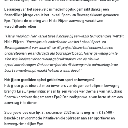
De aanleg van het speelveld is mede mogelijk gemaakt dankzij een
financiële bijdrage vanuit het Lokaal Sport- en Beweegakkoord gemeente
Epe. Tijdens de opening was Niels Elijzen aanwezig vanuit twee
verschillende rollen.
“Het is mooi om hier vanuit twee functies bij aanwezig te mogen zijn,”
vertelt
Niels Elijzen.
“Enerzijds als coördinator van het Lokaal Sport- en
Beweegakkoord, van waaruit we dit project financieel hebben kunnen
ondersteunen, en anderzijds als buurtsportcoach. Het is geweldig om te
zien hoe kinderen direct volop gebruikmaken van de nieuwe
speelvoorzieningen. Dat een project als dit bewegen én ontmoeting in de
buurt samenbrengt, maakt het extra waardevol.”
Heb jij een goed idee op het gebied van sport en bewegen?
Heb jij een goed idee dat meer inwoners van de gemeente Epe in beweging
brengt? En sluit jouw initiatief aan bij één van de vier thema’s van het Lokaal
Sportakkoord van de gemeente Epe? Dan nodigen we je van harte uit om een
aanvraag in te dienen.
Stuur jouw idee uiterlijk 25 september 2026 in. Er is nog ruim € 12.500,-
beschikbaar voor mooie initiatieven die bijdragen aan een sportiever en
beweegvriendelijker Epe.