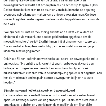
Een belangrijke voorwaarde van de bijdrage vanuit het sport- en
beweegakkoord was dat het schoolplein ook na schooltijd toegankelijk is.
Dat betekent dat kinderen uit de buurt en van de buitenschoolse opvang
eveneens gebruik mogen maken van de nieuwe voorzieningen. Op deze
manier krijgt de investering een bredere maatschappelijke waarde voor de
hele wijk.
“We zijn heel blij met de toekenning en trots op de inzet van ouders en
kinderen, die via verschillende acties geld hebben opgehaald om dit
mogelijk te maken,” vertelt Eva Brinkman, initiatiefnemer van het project.
“Laten we het schoolplein veelvuldig gebruiken, zodat zoveel mogelijk
kinderen in beweging komen.”
Ook Niels Elijzen, coördinator van het lokaal sport- en beweegakkoord, is
enthousiast: “Ik ben blij dat ik vanuit het sport- en beweegakkoord een
bijdrage heb mogen leveren aan dit fantastische schoolplein. Veel
buurtkinderen en kinderen vanuit de kinderopvang spelen hier dagelijks. Aan
hen de mooie taak om het plein samen beweegvriendelijk en netjes te
houden.”
Stimulering vanuit het lokaal sport- en beweegakkoord
De financiële steun aan de K. Norelschool maakt deel uit van het lokaal
sport- en beweegakkoord van de gemeente Epe. Dit akkoord biedt lokale
organisaties, scholen en verenigingen de mogelijkheid om financiële