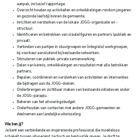
aanpak, inclusief rapportage;
Overzicht houden op activiteiten en ontwikkelingen rondom jongeren
en gezonde leefstijl binnen de gemeente;
Inrichten en versterken van de lokale JOGG-organisatie en -
structuur;
Identificeren en betrekken van sleutelfiguren en partners (publiek en
privaat);
Verbinden van partijen in stuurgroepen en (integrale) werkgroepen,
bij voorkeur aansluitend bij bestaande netwerken;
Stimuleren van publiek-private samenwerking;
Delen van kennis, ontwikkelingen en resultaten met alle betrokken
partners;
Bepalen, coördineren en versterken van activiteiten en interventies
die bijdragen aan de JOGG-doelen;
Onderbrengen en zichtbaar maken van bestaande initiatieven onder
de JOGG-paraplu;
Beheren van het uitvoeringsbudget;
Onderhouden van contacten met andere JOGG-gemeenten en
deelnemen aan landelijke uitwisseling.
Wie ben jij?
Je bent een verbindende en inspirerende professional die moeiteloos
schakelt tussen uitvoerend, tactisch en bestuurlijk niveau. Je durft te