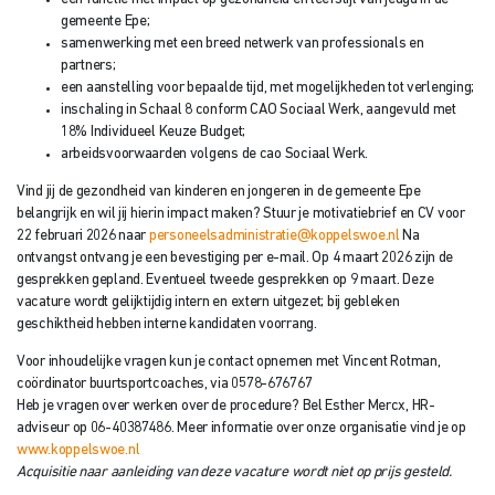
gemeente Epe;
samenwerking met een breed netwerk van professionals en
partners;
een aanstelling voor bepaalde tijd, met mogelijkheden tot verlenging;
inschaling in Schaal 8 conform CAO Sociaal Werk, aangevuld met
18% Individueel Keuze Budget;
arbeidsvoorwaarden volgens de cao Sociaal Werk.
Vind jij de gezondheid van kinderen en jongeren in de gemeente Epe
belangrijk en wil jij hierin impact maken? Stuur je motivatiebrief en CV voor
22 februari 2026 naar
personeelsadministratie@koppelswoe.nl
Na
ontvangst ontvang je een bevestiging per e-mail. Op 4 maart 2026 zijn de
gesprekken gepland. Eventueel tweede gesprekken op 9 maart. Deze
vacature wordt gelijktijdig intern en extern uitgezet; bij gebleken
geschiktheid hebben interne kandidaten voorrang.
Voor inhoudelijke vragen kun je contact opnemen met Vincent Rotman,
coördinator buurtsportcoaches, via 0578-676767
Heb je vragen over werken over de procedure? Bel Esther Mercx, HR-
adviseur op 06-40387486. Meer informatie over onze organisatie vind je op
www.koppelswoe.nl
Acquisitie naar aanleiding van deze vacature wordt niet op prijs gesteld.