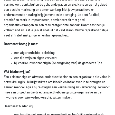
vernieuwen, denkt buiten de gebaande paden en ziet kansen op het gebied
van sociale marketing en samenwerking. Met jouw proactieve en
ondernemende houding krijg je mensen in beweging. Je bent flexibel,
creatief en sterk in improviseren, combineert dit met goed
organisatievermogen en een resultaatgerichte aanpak. Daarnaast ben je
volhardend en laat je je niet snel uit het veld slaan. Vanzelfsprekend heb je
veel affiniteit met jongeren en hun gezondheid.
Daarnaast breng je mee:
een afgeronde hbo-opleiding;
een rijbewijs en eigen vervoer;
bij voorkeur woonachtig in (de omgeving van) de gemeente Epe.
Wat bieden wij jou?
Een zelfstandige en afwisselende functie binnen een organisatie die volop in
ontwikkeling is. Je krijgt ruimte om ideeën en initiatieven in te brengen en
samen met collega’s bij te dragen aan vernieuwing en verbetering. Je werkt
mee aan projecten die direct impact hebben op onze organisatie en de
inwoners voor wie we het verschil willen maken.
Daarnaast bieden wij:
een functie met impact op gezondheid en leefstijl van jeugd in de