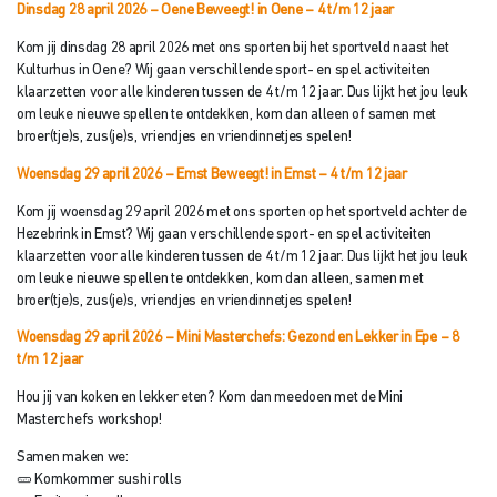
Dinsdag 28 april 2026 – Oene Beweegt! in Oene – 4 t/m 12 jaar
Kom jij dinsdag 28 april 2026 met ons sporten bij het sportveld naast het
Kulturhus in Oene? Wij gaan verschillende sport- en spel activiteiten
klaarzetten voor alle kinderen tussen de 4 t/m 12 jaar. Dus lijkt het jou leuk
om leuke nieuwe spellen te ontdekken, kom dan alleen of samen met
broer(tje)s, zus(je)s, vriendjes en vriendinnetjes spelen!
Woensdag 29 april 2026 – Emst Beweegt! in Emst
– 4 t/m 12 jaar
Kom jij woensdag 29 april 2026 met ons sporten op het sportveld achter de
Hezebrink in Emst? Wij gaan verschillende sport- en spel activiteiten
klaarzetten voor alle kinderen tussen de 4 t/m 12 jaar. Dus lijkt het jou leuk
om leuke nieuwe spellen te ontdekken, kom dan alleen, samen met
broer(tje)s, zus(je)s, vriendjes en vriendinnetjes spelen!
Woensdag 29 april 2026 – Mini Masterchefs: Gezond en Lekker in Epe – 8
t/
m 12 jaar
Hou jij van koken en lekker eten? Kom dan meedoen met de Mini
Masterchefs workshop!
Samen maken we:
🥒 Komkommer sushi rolls