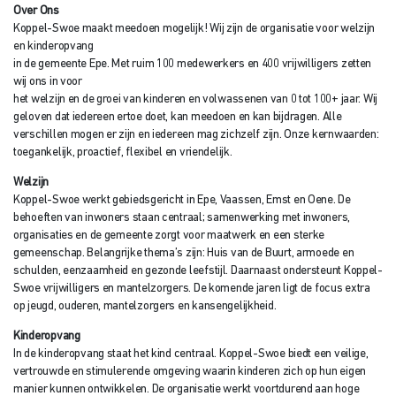
Over Ons
Koppel-Swoe maakt meedoen mogelijk! Wij zijn de organisatie voor welzijn
en kinderopvang
in de gemeente Epe. Met ruim 100 medewerkers en 400 vrijwilligers zetten
wij ons in voor
het welzijn en de groei van kinderen en volwassenen van 0 tot 100+ jaar. Wij
geloven dat iedereen ertoe doet, kan meedoen en kan bijdragen. Alle
verschillen mogen er zijn en iedereen mag zichzelf zijn. Onze kernwaarden:
toegankelijk, proactief, flexibel en vriendelijk.
Welzijn
Koppel-Swoe werkt gebiedsgericht in Epe, Vaassen, Emst en Oene. De
behoeften van inwoners staan centraal; samenwerking met inwoners,
organisaties en de gemeente zorgt voor maatwerk en een sterke
gemeenschap. Belangrijke thema’s zijn: Huis van de Buurt, armoede en
schulden, eenzaamheid en gezonde leefstijl. Daarnaast ondersteunt Koppel-
Swoe vrijwilligers en mantelzorgers. De komende jaren ligt de focus extra
op jeugd, ouderen, mantelzorgers en kansengelijkheid.
Kinderopvang
In de kinderopvang staat het kind centraal. Koppel-Swoe biedt een veilige,
vertrouwde en stimulerende omgeving waarin kinderen zich op hun eigen
manier kunnen ontwikkelen. De organisatie werkt voortdurend aan hoge