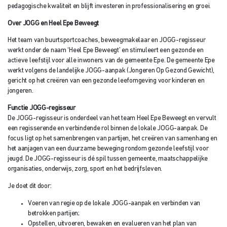
pedagogische kwaliteit en blijft investeren in professionalisering en groei.
Over
JOGG en Heel Epe Beweegt
Het team van buurtsportcoaches, beweegmakelaar en JOGG-regisseur
werkt onder de naam ‘Heel Epe Beweegt’ en stimuleert een gezonde en
actieve leefstijl voor alle inwoners van de gemeente Epe. De gemeente Epe
werkt volgens de landelijke JOGG-aanpak (Jongeren Op Gezond Gewicht),
gericht op het creëren van een gezonde leefomgeving voor kinderen en
jongeren.
Functie
JOGG-regisseur
De JOGG-regisseur is onderdeel van het team Heel Epe Beweegt en vervult
een regisserende en verbindende rol binnen de lokale JOGG-aanpak. De
focus ligt op het samenbrengen van partijen, het creëren van samenhang en
het aanjagen van een duurzame beweging rondom gezonde leefstijl voor
jeugd. De JOGG-regisseur is dé spil tussen gemeente, maatschappelijke
organisaties, onderwijs, zorg, sport en het bedrijfsleven.
Je doet dit door:
Voeren van regie op de lokale JOGG-aanpak en verbinden van
betrokken partijen;
Opstellen, uitvoeren, bewaken en evalueren van het plan van