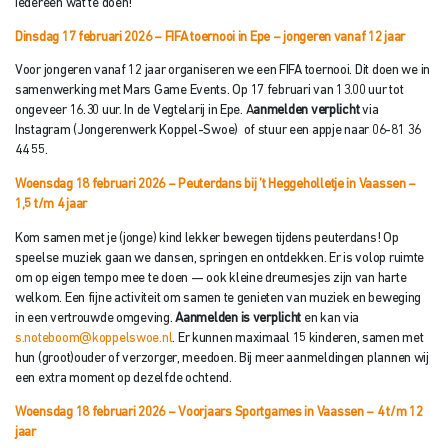
iedereen wat te doen!
Dinsdag 17 februari 2026 – FIFA toernooi in Epe
– jongeren vanaf 12 jaar
Voor jongeren vanaf 12 jaar organiseren we een FIFA toernooi. Dit doen we in
samenwerking met Mars Game Events. Op 17 februari van 13.00 uur tot
ongeveer 16.30 uur. In de Vegtelarij in Epe. A
anmelden verplicht
via
Instagram (Jongerenwerk Koppel-Swoe) of stuur een appje naar 06-81 36
44 55.
Woensdag 18 februari 2026 – Peuterdans bij ’t Heggeholletje in Vaassen
–
1,5 t/m 4 jaar
Kom samen met je (jonge) kind lekker bewegen tijdens peuterdans! Op
speelse muziek gaan we dansen, springen en ontdekken. Er is volop ruimte
om op eigen tempo mee te doen — ook kleine dreumesjes zijn van harte
welkom. Een fijne activiteit om samen te genieten van muziek en beweging
in een vertrouwde omgeving.
Aanmelden is verplicht
en kan via
s.noteboom@koppelswoe.nl
. Er kunnen maximaal 15 kinderen, samen met
hun (groot)ouder of verzorger, meedoen. Bij meer aanmeldingen plannen wij
een extra moment op dezelfde ochtend.
Woensdag 18 februari 2026 – Voorjaars Sportgames in Vaassen
– 4 t/m 12
jaar