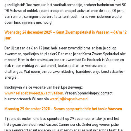
gezelligheid! Doe mee aan het voetbaltoernooitje, probeer badminton met BC
’70 Veluwe of ontdek de andere sport en spel activiteiten in de zaal. Of je nu
van rennen, springen, scoren of stunten houdt – er is voor iedereen wat te
doen! Inschrijven is niet nodig!
Woensdag 24 december 2025 – Kerst Zwemspektakel in Vaassen – 6 t/m 12
j
aar
Ben jij tussen de 6 en 12 jaar, heb je een zwemdiploma en ben je dol op
zwemmen, spelletjes en plezier? Dan mag je het Kerst Zwem Spektakel niet
missen! Kom in de kerstvakantie naar zwembad De Koekoek in Vaassen en
duik in een middag vol waterpret, leuke spellen en verrassende
challenges. Wat neem je mee: zwemkleding, handdoek en je kerstvakantie-
energie!
Inschrijven via de website van Heel Epe Beweegt:
www.heelepebeweegt.nl/activiteiten.
Vragen/opmerkingen: contact
buurtsportcoach Wilmer via
w.rorije@koppelswoe.nl
Maandag 29 december 2025 – Samen op speurtocht in het bos in Vaassen
Tijdens de ouder-kind bos­ speurtocht op 29 december ontdek je met het
hele gezin de natuur rond Kasteel Cannenburch. Onderweg voeren jullie
leuke opdrachten uit en leren jullie meer over alles wat in het bos leeft. De