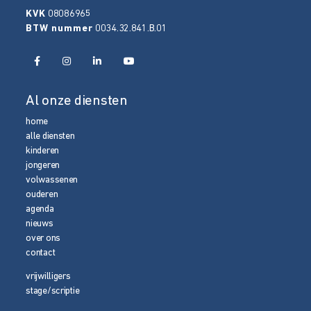
KVK
08086965
BTW nummer
0034.32.841.B.01
Al onze diensten
home
alle diensten
kinderen
jongeren
volwassenen
ouderen
agenda
nieuws
over ons
contact
vrijwilligers
stage/scriptie