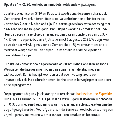
Update 24-7-2026: we hebben inmiddels voldoende vrijwilligers.
Jaarlijks organiseren STIP en Koppel-Swoe tijdens de zomervakantie de
Zomerschool voor kinderen die niet op vakantie kunnen of kinderen die
korter dan 4 jaar in Nederland zijn. De laatste groep kan extra oefening met
de Nederlandse taal goed gebruiken. Dit jaar wordt de Zomerschool Epe-
Heerde georganiseerd op de maandag, dinsdag en donderdag van 09.30-
14.30 uur in de periode van 27 juli tot en met 6 augustus 2026. We zijn weer
op zoek naar vrijwilligers voor de Zomerschool. Bij voorkeur mensen die
minimaal 4 dagdelen willen helpen. Je hoeft dus niet de hele periode
beschikbaar te zijn.
Tijdens de Zomerschooldagen komen er verschillende onderdelen langs.
We starten de dag gezamenlijk en gaan daarna aan de slag met een
taalactiviteit. Dan is het tijd voor een creatieve invulling, zoals een
knutselactiviteit. Na de lunch komen de kinderen in beweging met een sport-
en spelprogramma.
De programmadagen zijn dit jaar op het terrein van
basisschool de Expeditie
,
Oude Wisselseweg, 8162 HJ Epe. Met de vrijwilligers starten we ’s ochtends
om 8.30 uur met een dagopening waarin onder andere de activiteiten van die
dag uitgelegd worden. Voorafgaand aan de Zomerschool hebben we nog een
vrijwilligersavond waarin we met elkaar kennismaken en het totale