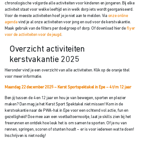
chronologische volgorde alle activiteiten voor kinderen en jongeren. Bij elke
activiteit staat voor welke leeftijd en in welk dorp iets wordt georganiseerd.
Voor de meeste activiteiten hoef je je niet aan te melden. Via
onze online
agenda
vind je al onze activiteiten voor jong en oud voor de kerstvakantie.
Maak gebruik van de filters per doelgroep of dorp. Of download hier de
flyer
voor de activiteiten voor de jeugd
.
Overzicht activiteiten
kerstvakantie 2025
Hieronder vind je een overzicht van alle activiteiten. Klik op de oranje titel
voor meer informatie.
Maandag 22 december 2025 – Kerst Sportspektakel in Epe – 4 t/m 12 jaar
Ben jij tussen de 4 en 12 jaar en hou je van bewegen, sporten en plezier
maken? Dan mag je het Kerst Sport Spektakel niet missen! Kom in de
kerstvakantie naar de PWA-hal in Epe voor een ochtend vol actie, fun en
gezelligheid! Doe mee aan een voetbaltoernooitje, laat je skills zien bij het
freerunnen en ontdek hoe leuk het is om samen te sporten. Of je nu van
rennen, springen, scoren of stunten houdt – er is voor iedereen wat te doen!
Inschrijven is niet nodig!