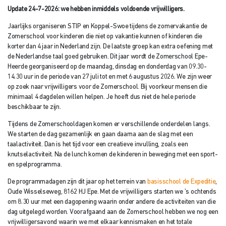
Update 24-7-2026: we hebben inmiddels voldoende vrijwilligers.
Jaarlijks organiseren STIP en Koppel-Swoe tijdens de zomervakantie de
Zomerschool voor kinderen die niet op vakantie kunnen of kinderen die
korter dan 4 jaar in Nederland zijn. De laatste groep kan extra oefening met
de Nederlandse taal goed gebruiken. Dit jaar wordt de Zomerschool Epe-
Heerde georganiseerd op de maandag, dinsdag en donderdag van 09.30-
14.30 uur in de periode van 27 juli tot en met 6 augustus 2026. We zijn weer
op zoek naar vrijwilligers voor de Zomerschool. Bij voorkeur mensen die
minimaal 4 dagdelen willen helpen. Je hoeft dus niet de hele periode
beschikbaar te zijn.
Tijdens de Zomerschooldagen komen er verschillende onderdelen langs.
We starten de dag gezamenlijk en gaan daarna aan de slag met een
taalactiviteit. Dan is het tijd voor een creatieve invulling, zoals een
knutselactiviteit. Na de lunch komen de kinderen in beweging met een sport-
en spelprogramma.
De programmadagen zijn dit jaar op het terrein van
basisschool de Expeditie
,
Oude Wisselseweg, 8162 HJ Epe. Met de vrijwilligers starten we ’s ochtends
om 8.30 uur met een dagopening waarin onder andere de activiteiten van die
dag uitgelegd worden. Voorafgaand aan de Zomerschool hebben we nog een
vrijwilligersavond waarin we met elkaar kennismaken en het totale