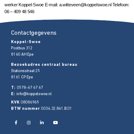
werker Koppel-Swoe E-mail: a.witteveen@koppelswoe.nl Telefoon:
06 – 409 48 546
Contactgegevens
Koppel-Swoe
Postbus 312
8160 AH
Epe
Bezoekadres centraal bureau
Stationsstraat 25
8161 CP
Epe
T:
0578-67 67 67
E:
info@koppelswoe.nl
KVK
08086965
BTW nummer
0034.32.841.B.01