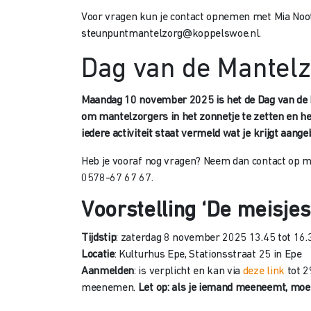
Voor vragen kun je contact opnemen met Mia Noo
steunpuntmantelzorg@koppelswoe.nl.
Dag van de Mantel
Maandag 10 november 2025 is het de Dag van de M
om mantelzorgers in het zonnetje te zetten en he
iedere activiteit staat vermeld wat je krijgt aange
Heb je vooraf nog vragen? Neem dan contact op 
0578-67 67 67.
Voorstelling ‘De meisjes
Tijdstip
: zaterdag 8 november 2025 13.45 tot 16.
Locatie
: Kulturhus Epe, Stationsstraat 25 in Epe
Aanmelden
: is verplicht en kan via
deze link
tot 2
meenemen.
Let op: als je iemand meeneemt, moet