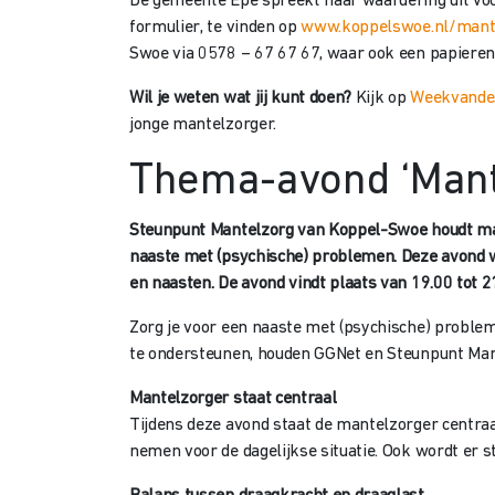
De gemeente Epe spreekt haar waardering uit voo
formulier, te vinden op
www.koppelswoe.nl/mant
Swoe via 0578 – 67 67 67, waar ook een papieren 
Wil je weten wat jij kunt doen?
Kijk op
Weekvande
jonge mantelzorger.
Thema-avond ‘Mante
Steunpunt Mantelzorg van Koppel-Swoe houdt ma
naaste met (psychische) problemen. Deze avond wor
en naasten. De avond vindt plaats van 19.00 tot 2
Zorg je voor een naaste met (psychische) proble
te ondersteunen, houden GGNet en Steunpunt Mant
Mantelzorger staat centraal
Tijdens deze avond staat de mantelzorger centraa
nemen voor de dagelijkse situatie. Ook wordt er s