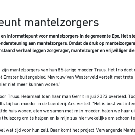
teunt mantelzorgers
en informatiepunt voor mantelzorgers in de gemeente Epe. Het steu
n ondersteuning aan mantelzorgers. Omdat de druk op mantelzorgers
staand verhaal leggen zorgvrager, mantelzorger en vrijwilliger die d
 zijn mantelzorgers van hun 85-jarige moeder Truus. Het trio doet e
et Emster buitengebied. Mevrouw Van Westerveld vertelt met trots e
 hier niet meer kunnen wonen.”
or Truus. Helemaal toen haar man Gerrit in juli 2023 overleed. Toch
s bij hun moeder in de boerderij. Ans vertelt: “Het is best wel int
elfde huis wonen, eten we samen met mijn moeder, halen we haar u
e thuiszorg om te helpen en is mijn zus hier wekelijks om schoon t
el wat tijd voor hun zelf. Daar komt het project ‘Vervangende Mant