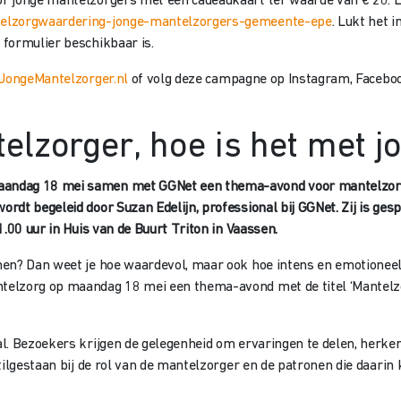
r jonge mantelzorgers met een cadeaukaart ter waarde van € 20. L
elzorgwaardering-jonge-mantelzorgers-gemeente-epe
. Lukt het 
formulier beschikbaar is.
JongeMantelzorger.nl
of volg deze campagne op Instagram, Facebook
lzorger, hoe is het met jo
andag 18 mei samen met GGNet een thema-avond voor mantelzorge
dt begeleid door Suzan Edelijn, professional bij GGNet. Zij is gesp
1.00 uur in Huis van de Buurt Triton in Vaassen.
men? Dan weet je hoe waardevol, maar ook hoe intens en emotioneel
elzorg op maandag 18 mei een thema-avond met de titel ‘Mantelzorg
l. Bezoekers krijgen de gelegenheid om ervaringen te delen, herke
tilgestaan bij de rol van de mantelzorger en de patronen die daarin