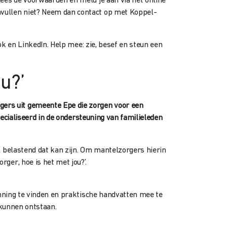
ees de voorwaarden en meld je aan via het online
invullen niet? Neem dan contact op met Koppel-
 en LinkedIn. Help mee: zie, besef en steun een
u?’
rs uit gemeente Epe die zorgen voor een
ecialiseerd in de ondersteuning van familieleden
 belastend dat kan zijn. Om mantelzorgers hierin
er, hoe is het met jou?’.
nning te vinden en praktische handvatten mee te
 kunnen ontstaan.