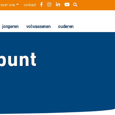
over ons
contact
jongeren
volwassenen
ouderen
punt