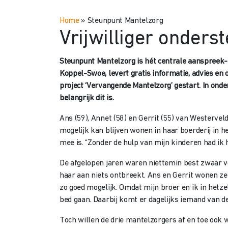
Home
»
Steunpunt Mantelzorg
Vrijwilliger onders
Steunpunt Mantelzorg is hét centrale aanspreek- 
Koppel-Swoe, levert gratis informatie, advies e
project ‘Vervangende Mantelzorg’ gestart. In onder
belangrijk dit is.
Ans (59), Annet (58) en Gerrit (55) van Westerveld
mogelijk kan blijven wonen in haar boerderij in h
mee is. “Zonder de hulp van mijn kinderen had ik
De afgelopen jaren waren niettemin best zwaar vo
haar aan niets ontbreekt. Ans en Gerrit wonen zelf
zo goed mogelijk. Omdat mijn broer en ik in hetz
bed gaan. Daarbij komt er dagelijks iemand van d
Toch willen de drie mantelzorgers af en toe ook w