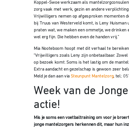
Koppel-Swoe werkzaam als mantelzorgconsulent, ve
zorg vaak met werk, gezin en andere verplichtinge
Vrijwilligers nemen op afgesproken momenten de zor
bij Truus van Westerveld komt, is Leny Huisman ui
praten wat, we maken een ommetje, we drinken een k
wel erg fijn. Die hebben even de handen vrij.”
Mia Nooteboom hoopt met dit verhaal te bereiken d
“Vrijwilligers zoals Leny zijn onbetaalbaar. Zowe
op bezoek komt. Soms is het lastig om de mantelzo
Extra aandacht en gezelschap is gewoon zeer belangr
Meld je dan aan via
Steunpunt Mantelzorg
, tel.: 
Week van de Jonge 
actie!
Mis je soms een voetbaltraining om voor je broer
jonge mantelzorgers herkennen dit, maar hun inze