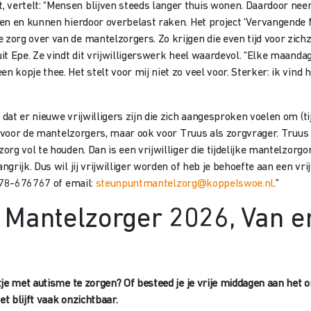
rtelt: “Mensen blijven steeds langer thuis wonen. Daardoor neemt 
n en kunnen hierdoor overbelast raken. Het project ‘Vervangende Ma
g over van de mantelzorgers. Zo krijgen die even tijd voor zichzelf
t Epe. Ze vindt dit vrijwilligerswerk heel waardevol. “Elke maanda
opje thee. Het stelt voor mij niet zo veel voor. Sterker: ik vind h
at er nieuwe vrijwilligers zijn die zich aangesproken voelen om (tij
l voor de mantelzorgers, maar ook voor Truus als zorgvrager. Truus 
rg vol te houden. Dan is een vrijwilliger die tijdelijke mantelzorg
ijk. Dus wil jij vrijwilliger worden of heb je behoefte aan een vrijw
0578-676767 of email:
steunpuntmantelzorg@koppelswoe.nl
.”
Mantelzorger 2026, Van e
tje met autisme te zorgen? Of besteed je je vrije middagen aan het 
t blijft vaak onzichtbaar.