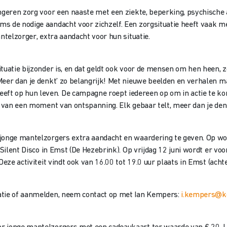
ngeren zorg voor een naaste met een ziekte, beperking, psychische 
ms de nodige aandacht voor zichzelf. Een zorgsituatie heeft vaak 
ntelzorger, extra aandacht voor hun situatie.
tuatie bijzonder is, en dat geldt ook voor de mensen om hen heen, 
‘Meer dan je denkt’ zo belangrijk! Met nieuwe beelden en verhale
 op hun leven. De campagne roept iedereen op om in actie te komen
n van een moment van ontspanning. Elk gebaar telt, meer dan je den
 jonge mantelzorgers extra aandacht en waardering te geven. Op w
 Silent Disco in Emst (De Hezebrink). Op vrijdag 12 juni wordt er voo
 Deze activiteit vindt ook van 16.00 tot 19.0 uur plaats in Emst (ac
atie of aanmelden, neem contact op met Ian Kempers:
i.kempers@k