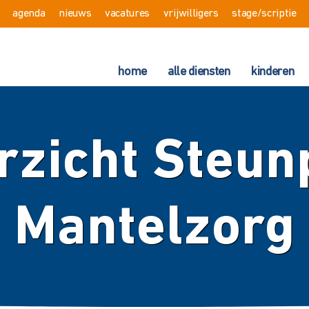
agenda
nieuws
vacatures
vrijwilligers
stage/scriptie
home
alle diensten
kinderen
rzicht Steun
Mantelzorg