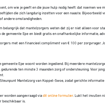
 kent, om wie je geeft en die jouw hulp nodig heeft: dat noemen we 
eftijden die zich langdurig inzetten voor een naaste. Bijvoorbeeld vo
g of andere omstandigheden.
 belangrijk dat mantelzorgers weten dat zij er niet alleen voor st
de gemeente Epe en biedt gratis en onafhankelijke informatie, advi
orgers met een financieel compliment van € 100 per zorgvrager. J
de gemeente Epe woont worden ingediend. Bij meerdere mantelzorge
gedurende ten minste 3 maanden zorg of ondersteuning. Voor jong
nt.
et Steunpunt Mantelzorg van Koppel-Swoe, zodat gerichte informati
ber worden aangevraagd via
dit online formulier
. Lukt het invullen
 beschikbaar is.