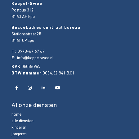
Koppel-Swoe
Postbus 312
8160 AH
Epe
Bezoekadres centraal bureau
Stationsstraat 25
8161 CP
Epe
T:
0578-67 67 67
E:
info@koppelswoe.nl
KVK
08086965
BTW nummer
0034.32.841.B.01
Al onze diensten
home
alle diensten
kinderen
jongeren